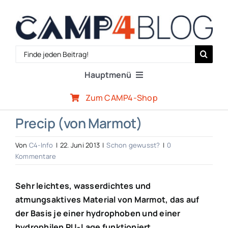
Zum
Inhalt
springen
Search
for:
Hauptmenü
Zum CAMP4-Shop
Reiseberichte
Precip (von Marmot)
Expertenwissen
Von
C4-Info
|
22. Juni 2013
|
Schon gewusst?
|
0
Kommentare
Outdoor-Szene
Sehr leichtes, wasserdichtes und
atmungsaktives Material von Marmot, das auf
CAMP4-Team
der Basis je einer hydrophoben und einer
hydrophilen PU-Lage funktioniert.