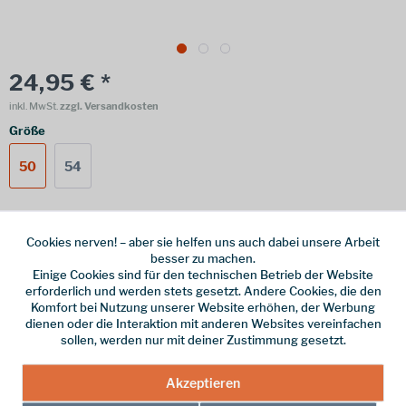
24,95 € *
inkl. MwSt.
zzgl. Versandkosten
Größe
50
54
Online bestellen
Ladenabholung
Cookies nerven! – aber sie helfen uns auch dabei unsere Arbeit
besser zu machen.
Einige Cookies sind für den technischen Betrieb der Website
vorrätig | Lieferzeit 1-3 Werktage
erforderlich und werden stets gesetzt. Andere Cookies, die den
Komfort bei Nutzung unserer Website erhöhen, der Werbung
In den
Warenkorb
dienen oder die Interaktion mit anderen Websites vereinfachen
sollen, werden nur mit deiner Zustimmung gesetzt.
Merken
Akzeptieren
Hersteller-Nr.:
944-423-050