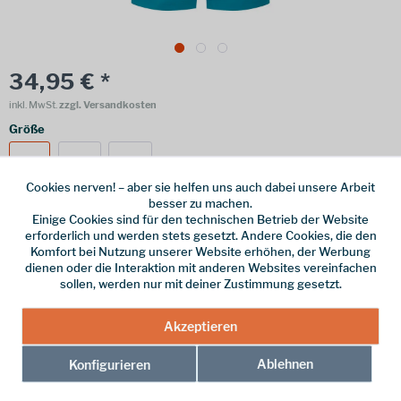
34,95 € *
inkl. MwSt.
zzgl. Versandkosten
Größe
116
128
140
Cookies nerven! – aber sie helfen uns auch dabei unsere Arbeit
besser zu machen.
Einige Cookies sind für den technischen Betrieb der Website
erforderlich und werden stets gesetzt. Andere Cookies, die den
Online bestellen
Ladenabholung
Komfort bei Nutzung unserer Website erhöhen, der Werbung
dienen oder die Interaktion mit anderen Websites vereinfachen
vorrätig | Lieferzeit 1-3 Werktage
sollen, werden nur mit deiner Zustimmung gesetzt.
In den
Warenkorb
Akzeptieren
Merken
Ablehnen
Konfigurieren
Hersteller-Nr.:
536-130-116