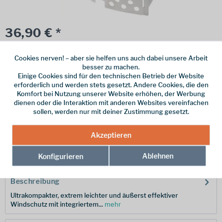
36,90 € *
inkl. MwSt.
zzgl. Versandkosten
Cookies nerven! – aber sie helfen uns auch dabei unsere Arbeit
Online bestellen
Ladenabholung
besser zu machen.
Einige Cookies sind für den technischen Betrieb der Website
vorrätig | Lieferzeit 1-3 Werktage
erforderlich und werden stets gesetzt. Andere Cookies, die den
Komfort bei Nutzung unserer Website erhöhen, der Werbung
In den
Warenkorb
dienen oder die Interaktion mit anderen Websites vereinfachen
sollen, werden nur mit deiner Zustimmung gesetzt.
Merken
Akzeptieren
Hersteller-Nr.:
400333
Ablehnen
Konfigurieren
Beschreibung
Ultrakompakter, extrem leichter und äußerst effektiver
Windschutz mit integriertem...
mehr