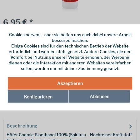
6,95 € *
Inhalt:
1 l
Cookies nerven! – aber sie helfen uns auch dabei unsere Arbeit
besser zu machen.
inkl. MwSt.
zzgl. Versandkosten
Einige Cookies sind für den technischen Betrieb der Website
erforderlich und werden stets gesetzt. Andere Cookies, die den
Online bestellen
Ladenabholung
Komfort bei Nutzung unserer Website erhöhen, der Werbung
dienen oder die Interaktion mit anderen Websites vereinfachen
vorrätig | Lieferzeit 1-3 Werktage
sollen, werden nur mit deiner Zustimmung gesetzt.
In den
Warenkorb
Akzeptieren
Merken
Ablehnen
Konfigurieren
Hersteller-Nr.:
4250463113441
Beschreibung
Höfer Chemie Bioethanol 100% (Spiritus) – Hochreiner Kraftstoff