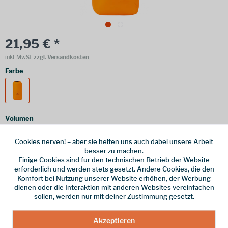
21,95 € *
inkl. MwSt.
zzgl. Versandkosten
Farbe
Volumen
8L
5L
Cookies nerven! – aber sie helfen uns auch dabei unsere Arbeit
besser zu machen.
Einige Cookies sind für den technischen Betrieb der Website
erforderlich und werden stets gesetzt. Andere Cookies, die den
Komfort bei Nutzung unserer Website erhöhen, der Werbung
Online bestellen
Ladenabholung
dienen oder die Interaktion mit anderen Websites vereinfachen
sollen, werden nur mit deiner Zustimmung gesetzt.
vorrätig | Lieferzeit 1-3 Werktage
In den
Warenkorb
Akzeptieren