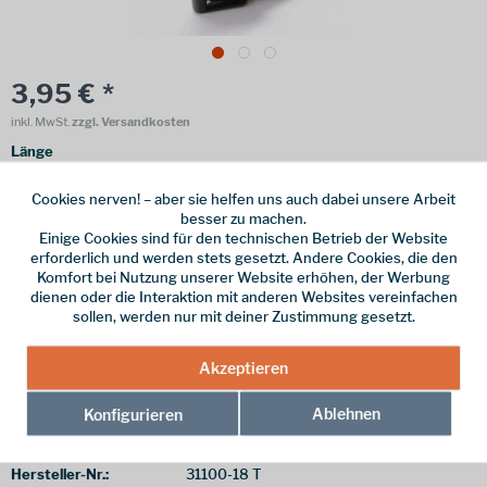
3,95 € *
inkl. MwSt.
zzgl. Versandkosten
Länge
50 cm
100 cm
150 cm
250 cm
Cookies nerven! – aber sie helfen uns auch dabei unsere Arbeit
besser zu machen.
Einige Cookies sind für den technischen Betrieb der Website
erforderlich und werden stets gesetzt. Andere Cookies, die den
Komfort bei Nutzung unserer Website erhöhen, der Werbung
Online bestellen
Ladenabholung
dienen oder die Interaktion mit anderen Websites vereinfachen
sollen, werden nur mit deiner Zustimmung gesetzt.
vorrätig | Lieferzeit 1-3 Werktage
In den
Warenkorb
Akzeptieren
Ablehnen
Konfigurieren
Merken
Hersteller-Nr.:
31100-18 T