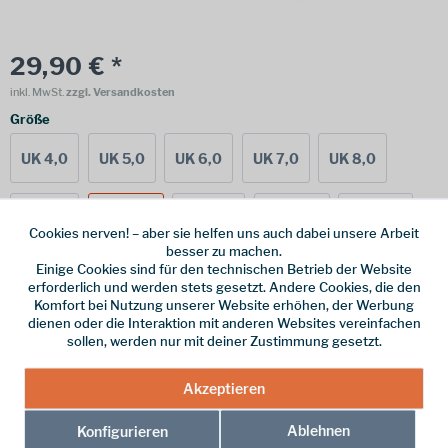
29,90 € *
inkl. MwSt.
zzgl. Versandkosten
Größe
UK 4,0
UK 5,0
UK 6,0
UK 7,0
UK 8,0
UK 9,0
UK 10,0
UK 11,0
UK 14,0
UK 12,0
Cookies nerven! – aber sie helfen uns auch dabei unsere Arbeit
besser zu machen.
Einige Cookies sind für den technischen Betrieb der Website
UK 13,0
erforderlich und werden stets gesetzt. Andere Cookies, die den
Komfort bei Nutzung unserer Website erhöhen, der Werbung
dienen oder die Interaktion mit anderen Websites vereinfachen
sollen, werden nur mit deiner Zustimmung gesetzt.
Online bestellen
Ladenabholung
Akzeptieren
vorrätig | Lieferzeit 1-3 Werktage
Ablehnen
Konfigurieren
In den
Warenkorb