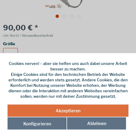
90,00 € *
inkl. MwSt.
/ Versandkostenfrei!
Größe
M/L
Cookies nerven! – aber sie helfen uns auch dabei unsere Arbeit
besser zu machen.
Einige Cookies sind für den technischen Betrieb der Website
erforderlich und werden stets gesetzt. Andere Cookies, die den
Online bestellen
Ladenabholung
Komfort bei Nutzung unserer Website erhöhen, der Werbung
dienen oder die Interaktion mit anderen Websites vereinfachen
vorrätig | Lieferzeit 1-3 Werktage
sollen, werden nur mit deiner Zustimmung gesetzt.
In den
Warenkorb
Akzeptieren
Merken
Ablehnen
Konfigurieren
Hersteller-Nr.:
A071AC01