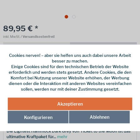
89,95 € *
inkl. MwSt.
/ Versandkostenfrei!
Online bestellen
Ladenabholung
Cookies nerven! – aber sie helfen uns auch dabei unsere Arbeit
vorrätig | Lieferzeit 1-3 Werktage
besser zu machen.
Einige Cookies sind für den technischen Betrieb der Website
In den
Warenkorb
erforderlich und werden stets gesetzt. Andere Cookies, die den
Komfort bei Nutzung unserer Website erhöhen, der Werbung
dienen oder die Interaktion mit anderen Websites vereinfachen
Merken
sollen, werden nur mit deiner Zustimmung gesetzt.
Hersteller-Nr.:
TMLR54
Akzeptieren
Ablehnen
Konfigurieren
Beschreibung
Die Lightest Hammock Dark Grey von Ticket to the Moon ist das
ultimative Kraftpaket für...
mehr