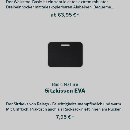
Der Walkstool Basic ist ein sehr leichter, extrem robuster
Dreibeinhocker mit teleskopierbaren Alubeinen. Bequeme
Sitzfläche aus Polyestergewebe. Die Version mit 50 cm Sitzhöhe
ab 63,95 € *
ist für Personen bis 180 cm vorgesehen, größere Menschen
wählen die 60 cm Länge
Basic Nature
Sitzkissen EVA
Der Sitzkeks von Relags - Feuchtigkeitsunempfindlich und warm.
Mit Griffloch. Praktisch auch als Rucksackinlett innen am Rücken.
7,95 € *