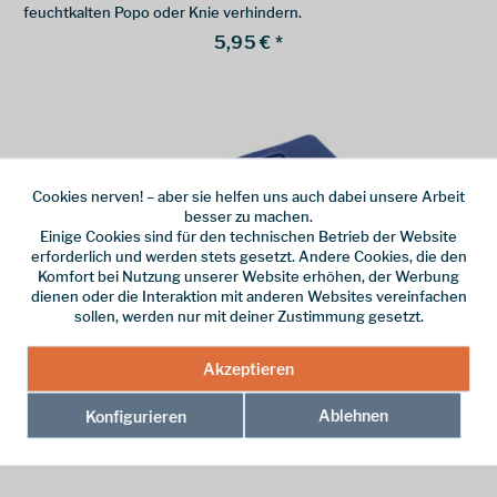
feuchtkalten Popo oder Knie verhindern.
5,95 € *
Cookies nerven! – aber sie helfen uns auch dabei unsere Arbeit
besser zu machen.
Einige Cookies sind für den technischen Betrieb der Website
erforderlich und werden stets gesetzt. Andere Cookies, die den
Komfort bei Nutzung unserer Website erhöhen, der Werbung
dienen oder die Interaktion mit anderen Websites vereinfachen
Basic Nature
sollen, werden nur mit deiner Zustimmung gesetzt.
Falt-Sitzkissen - blau
Akzeptieren
36 Gramm, die dir den A..llerwertesten retten. Oder zumindest
einen feuchtkalten Po oder Knie verhindern. Das Basic Nature
Ablehnen
Konfigurieren
Falt-Sitzkissen wird platzsparend zum Transport
5,95 € *
zusammengefaltet.