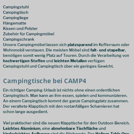
Campingstuhl
Campingtisch
Campingliege
Hängematte
Kissen und Polster
Zubehör für Campingmöbel
Campingschrank
Unsere Campingmöbel lassen sich
platzsparend
im Kofferraum oder
Wohnmobil verstauen. Die meisten Möbel sind
falt- und stapelbar
,
benötigen somit wenig Platz auf Touren. Durch die Verarbeitung von
hochwertigen Stoffen
und
leichten Metallen
verfügen
Campingstuhl und Campingtisch über ein geringes Gewicht.
Campingtische bei CAMP4
Ein richtiger Camping-Urlaub ist nichts ohne einen ordentlichen
Campingtisch. Man kann an ihm essen, spielen und kommunizieren.
An einem Campingtisch kommt der ganze Campingplatz zusammen.
Der veraltete Klapptisch mit den rostanfälligen Scharnieren hat
schon lange ausgedient.
Viel praktischer sind die neuen Klapptische für den Outdoor-Bereich.
Leichtes Aluminium
, eine
abnehmbare Tischfläche
und
kinderleichtes Aufbauen
sind die Stichworte. Der
Helinox Table One