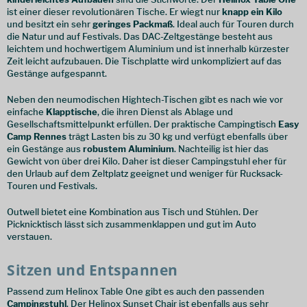
ist einer dieser revolutionären Tische. Er wiegt nur
knapp ein Kilo
und besitzt ein sehr
geringes Packmaß
. Ideal auch für Touren durch
die Natur und auf Festivals. Das DAC-Zeltgestänge besteht aus
leichtem und hochwertigem Aluminium und ist innerhalb kürzester
Zeit leicht aufzubauen. Die Tischplatte wird unkompliziert auf das
Gestänge aufgespannt.
Neben den neumodischen Hightech-Tischen gibt es nach wie vor
einfache
Klapptische
, die ihren Dienst als Ablage und
Gesellschaftsmittelpunkt erfüllen. Der praktische Campingtisch
Easy
Camp Rennes
trägt Lasten bis zu 30 kg und verfügt ebenfalls über
ein Gestänge aus
robustem Aluminium
. Nachteilig ist hier das
Gewicht von über drei Kilo. Daher ist dieser Campingstuhl eher für
den Urlaub auf dem Zeltplatz geeignet und weniger für Rucksack-
Touren und Festivals.
Outwell bietet eine Kombination aus Tisch und Stühlen. Der
Picknicktisch lässt sich zusammenklappen und gut im Auto
verstauen.
Sitzen und Entspannen
Passend zum Helinox Table One gibt es auch den passenden
Campingstuhl
. Der Helinox Sunset Chair ist ebenfalls aus sehr