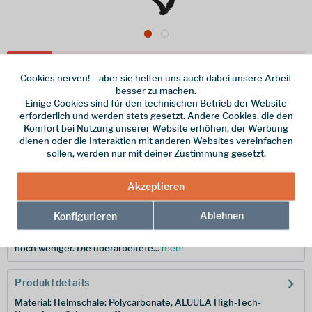
Dieser Artikel steht derzeit nicht zur Verfügung!
Cookies nerven! – aber sie helfen uns auch dabei unsere Arbeit
besser zu machen.
110,00 € *
130,00 € *
(15,38% gespart)
Einige Cookies sind für den technischen Betrieb der Website
erforderlich und werden stets gesetzt. Andere Cookies, die den
inkl. MwSt.
/ Versandkostenfrei!
Komfort bei Nutzung unserer Website erhöhen, der Werbung
dienen oder die Interaktion mit anderen Websites vereinfachen
Merken
sollen, werden nur mit deiner Zustimmung gesetzt.
Hersteller-Nr.:
BD6200081006S_M1
Akzeptieren
Ablehnen
Beschreibung
Konfigurieren
Black Diamonds superleichter und vielseitiger Helm wiegt jetzt
noch weniger. Die überarbeitete...
mehr
Produktdetails
Material: Helmschale: Polycarbonate, ALUULA High-Tech-