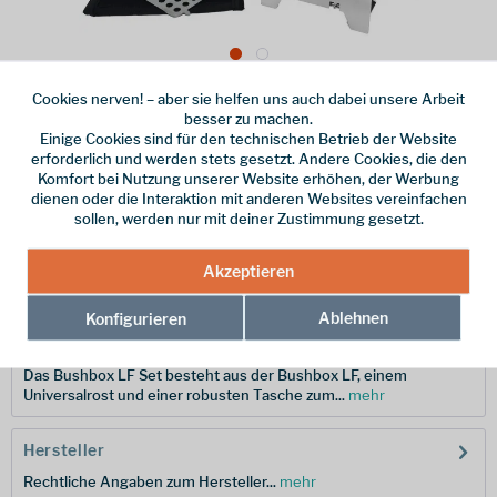
Cookies nerven! – aber sie helfen uns auch dabei unsere Arbeit
Dieser Artikel steht derzeit nicht zur Verfügung!
besser zu machen.
Einige Cookies sind für den technischen Betrieb der Website
80,90 € *
erforderlich und werden stets gesetzt. Andere Cookies, die den
Komfort bei Nutzung unserer Website erhöhen, der Werbung
inkl. MwSt.
/ Versandkostenfrei!
dienen oder die Interaktion mit anderen Websites vereinfachen
sollen, werden nur mit deiner Zustimmung gesetzt.
Merken
Akzeptieren
Hersteller-Nr.:
BCE-042
Ablehnen
Konfigurieren
Beschreibung
Das Bushbox LF Set besteht aus der Bushbox LF, einem
Universalrost und einer robusten Tasche zum...
mehr
Hersteller
Rechtliche Angaben zum Hersteller...
mehr