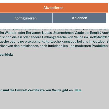
Akzeptieren
ür jede Gelegenheit
Ablehnen
Konfigurieren
ist du nicht nur mit der Outdoorbekleidung von Vaude bestens ausgerüs
d Campingzubehör. Entdecke neben Vaude Zelten auch passende Zeltunt
 im Wander- oder Bergsport ist das Unternehmen Vaude ein Begriff. Auch 
an schon die ein oder andere Umhängetasche von Vaude im Großstadtdsc
sche oder eine praktische Kulturtasche kannst du bei uns im Outdoor S
elbst von den praktischen, hoch funktionellen und modernen Produkten
erblick:
n und die Umwelt Zertifikate von Vaude gibt es
HIER
.