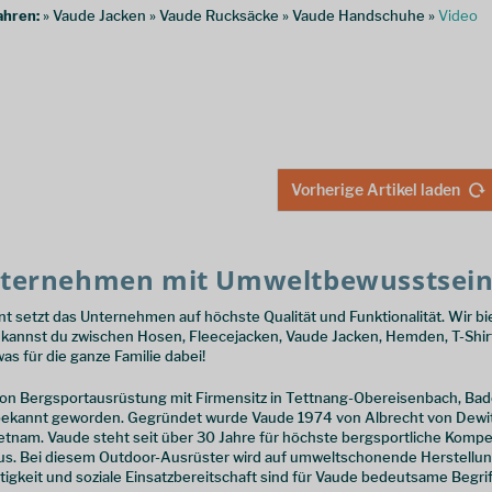
ahren:
» Vaude Jacken » Vaude Rucksäcke » Vaude Handschuhe »
Video
Vorherige Artikel laden
nternehmen mit Umweltbewusstsei
 setzt das Unternehmen auf höchste Qualität und Funktionalität. Wir b
i kannst du zwischen Hosen, Fleecejacken, Vaude Jacken, Hemden, T-Sh
as für die ganze Familie dabei!
von Bergsportausrüstung mit Firmensitz in Tettnang-Obereisenbach, Ba
kannt geworden. Gegründet wurde Vaude 1974 von Albrecht von Dewitz 
etnam. Vaude steht seit über 30 Jahre für höchste bergsportliche Kompe
aus. Bei diesem Outdoor-Ausrüster wird auf umweltschonende Herstellun
gkeit und soziale Einsatzbereitschaft sind für Vaude bedeutsame Begrif