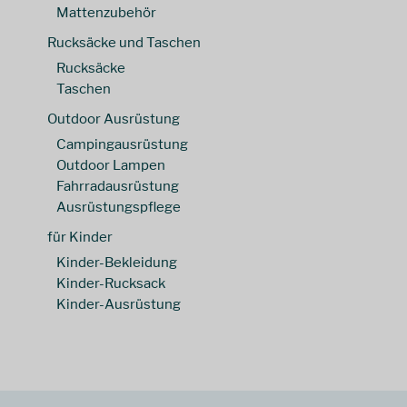
38 lang
(
1
)
56 kurz
(
1
)
Mattenzubehör
40 lang
(
1
)
56 long
(
1
)
Rucksäcke und Taschen
42 lang
(
1
)
56 short
(
2
)
Rucksäcke
46 kurz
(
1
)
XXL
(
7
)
Taschen
48 kurz
(
1
)
Outdoor Ausrüstung
52 kurz
(
1
)
Campingausrüstung
54 kurz
(
1
)
Outdoor Lampen
56 kurz
(
1
)
Fahrradausrüstung
Ausrüstungspflege
für Kinder
Kinder-Bekleidung
Kinder-Rucksack
Kinder-Ausrüstung