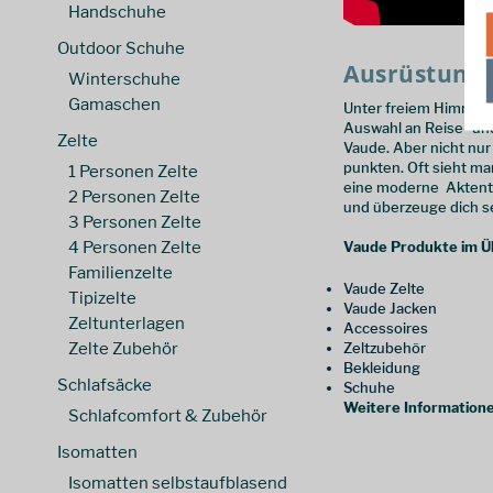
Handschuhe
52 long
(
1
)
47
(
1
)
52 short
(
2
)
Outdoor Schuhe
48
(
3
)
Ausrüstung f
54 long
(
1
)
48 kurz
(
1
)
Winterschuhe
54 short
(
2
)
Gamaschen
48 short
(
2
)
Unter freiem Himmel b
Auswahl an Reise- un
56 long
(
1
)
49
(
1
)
Zelte
Vaude. Aber nicht nur
56 short
(
2
)
50
(
3
)
punkten. Oft sieht m
1 Personen Zelte
52/Short
(
1
)
eine moderne Aktenta
50 short
(
2
)
2 Personen Zelte
und überzeuge dich s
40/Long
(
1
)
52
(
4
)
3 Personen Zelte
40 - M
(
1
)
4 Personen Zelte
Vaude Produkte im Üb
52 kurz
(
1
)
Familienzelte
42 - L
(
2
)
52 long
(
1
)
Vaude Zelte
Tipizelte
44 - XL
(
1
)
52 short
(
2
)
Vaude Jacken
Zeltunterlagen
Accessoires
36 kurz
(
2
)
52/Short
(
1
)
Zelte Zubehör
Zeltzubehör
38 kurz
(
2
)
54
(
4
)
Bekleidung
Schlafsäcke
40 kurz
(
2
)
Schuhe
54 kurz
(
1
)
Weitere Informatione
Schlafcomfort & Zubehör
42 kurz
(
2
)
54 long
(
1
)
44 kurz
(
2
)
54 short
(
2
)
Isomatten
36 lang
(
1
)
56
(
4
)
Isomatten selbstaufblasend