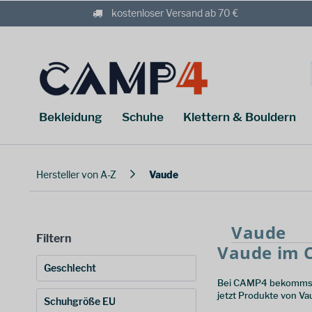
kostenloser Versand ab 70 €
Bekleidung
Schuhe
Klettern & Bouldern
Hersteller von A-Z
Vaude
Vaude
Filtern
Vaude im 
Geschlecht
Bei CAMP4 bekommst d
jetzt Produkte von V
Frauen
(
37
)
Schuhgröße EU