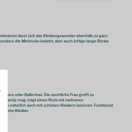
binieren lässt sich das Kleidungswunder ebenfalls zu ganz
esonders die Miniröcke beliebt, aber auch luftige lange Röcke
h
kers oder Ballerinas. Die sportliche Frau greift zu
g
 es trendy mag, trägt einen Rock mit mehreren
t Du natürlich auch mit schicken Kleidern betonen. Funktional
enfrohe Kleider.