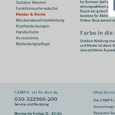
Im Sommer darf es ger
Outdoor Westen
atmungsaktiven und le
Funktionsunterwäsche
Durch ein gutes Feuc
Kleider & Röcke
bestens für Aktivitä
Mückenabwehrbekleidung
Online-Shop kannst du
Kopfbedeckungen
Farbe in die
Handschuhe
Accessoires
Outdoor Kleidung muss
Bekleidungspflege
und Kinder ist diese 
übersichtliche Auswah
CAMP4 - ist für dich da
Shop Servi
030-322966-200
Das CAMP4 L
Service und Beratung
Ausrüstungs-
Reparatur-Se
Montag bis Freitag: 11 - 20 Uhr