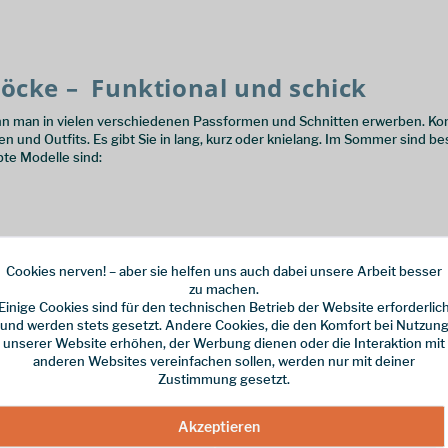
Röcke – Funktional und schick
nn man in vielen verschiedenen Passformen und Schnitten erwerben. Kom
en und Outfits. Es gibt Sie in lang, kurz oder knielang. Im Sommer sind b
bte Modelle sind:
Cookies nerven! – aber sie helfen uns auch dabei unsere Arbeit besser
zu machen.
Einige Cookies sind für den technischen Betrieb der Website erforderlic
en den Rock gern mit Stiefeln oder Pumps, aber gern auch lässig mit Snea
und werden stets gesetzt. Andere Cookies, die den Komfort bei Nutzun
-Röcken. Diese besitzen viele Taschen und einen lockeren Schnitt. Wer
unserer Website erhöhen, der Werbung dienen oder die Interaktion mit
 Aufnähern in den unterschiedlichsten Farben. Deine Weiblichkeit kanns
anderen Websites vereinfachen sollen, werden nur mit deiner
eich langweilig heißen. Auch im Outdoor-Bereich gibt es schöne und farb
Zustimmung gesetzt.
wahl bei Röcken und Kleidern
Akzeptieren