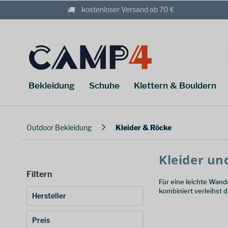
kostenloser Versand ab 70 €
Bekleidung
Schuhe
Klettern & Bouldern
Outdoor Bekleidung
Kleider & Röcke
Kleider un
Filtern
Für eine leichte Wand
kombiniert verleihst 
Hersteller
Bergans
(
1
)
Preis