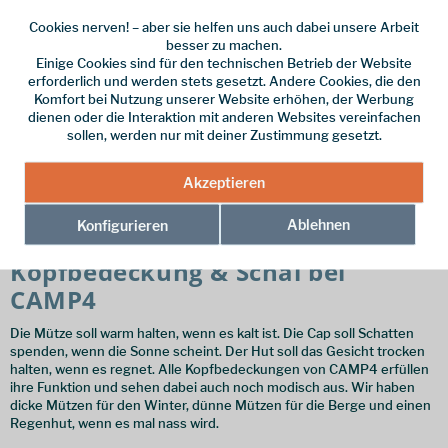
Cookies nerven! – aber sie helfen uns auch dabei unsere Arbeit
besser zu machen.
Einige Cookies sind für den technischen Betrieb der Website
erforderlich und werden stets gesetzt. Andere Cookies, die den
Vaude
Komfort bei Nutzung unserer Website erhöhen, der Werbung
Solaro Sonnenhut Kinder
dienen oder die Interaktion mit anderen Websites vereinfachen
sollen, werden nur mit deiner Zustimmung gesetzt.
Solaro Sonnenhut Kinder - breitkrempiger, farbenfroher
Sonnenhut für Kinder
Akzeptieren
30,00 € *
Ablehnen
Konfigurieren
Kopfbedeckung & Schal bei
CAMP4
Die Mütze soll warm halten, wenn es kalt ist. Die Cap soll Schatten
spenden, wenn die Sonne scheint. Der Hut soll das Gesicht trocken
halten, wenn es regnet. Alle Kopfbedeckungen von CAMP4 erfüllen
ihre Funktion und sehen dabei auch noch modisch aus. Wir haben
dicke Mützen für den Winter, dünne Mützen für die Berge und einen
Regenhut, wenn es mal nass wird.