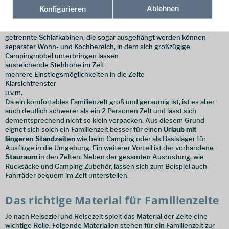
Ablehnen
Konfigurieren
schnellem und einfachem Aufbau noch viele weitere Vorteile für die
ganze Familie:
getrennte Schlafkabinen, die sogar ausgehängt werden können
separater Wohn- und Kochbereich, in dem sich großzügige
Campingmöbel unterbringen lassen
ausreichende Stehhöhe im Zelt
mehrere Einstiegsmöglichkeiten in die Zelte
Klarsichtfenster
u.v.m.
Da ein komfortables Familienzelt groß und geräumig ist, ist es aber
auch deutlich schwerer als ein 2 Personen Zelt und lässt sich
dementsprechend nicht so klein verpacken. Aus diesem Grund
eignet sich solch ein Familienzelt besser für einen
Urlaub mit
längeren Standzeiten
wie beim Camping oder als Basislager für
Ausflüge in die Umgebung. Ein weiterer Vorteil ist der vorhandene
Stauraum
in den Zelten. Neben der gesamten Ausrüstung, wie
Rucksäcke und Camping Zubehör, lassen sich zum Beispiel auch
Fahrräder bequem im Zelt unterstellen.
Das richtige Material für Familienzelte
Je nach Reiseziel und Reisezeit spielt das Material der Zelte eine
wichtige Rolle. Folgende Materialien stehen für ein Familienzelt zur