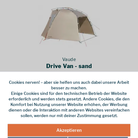
Vaude
Drive Van - sand
Das Drive Van Auto-Zelt ist speziell entwickelt zum rückwärtigen
Cookies nerven! – aber sie helfen uns auch dabei unsere Arbeit
und seitlichen Andocken an Vans und Transporter.
besser zu machen.
Einige Cookies sind für den technischen Betrieb der Website
650,00 € *
erforderlich und werden stets gesetzt. Andere Cookies, die den
Komfort bei Nutzung unserer Website erhöhen, der Werbung
dienen oder die Interaktion mit anderen Websites vereinfachen
Einfaches Aufstellen der Zelte
sollen, werden nur mit deiner Zustimmung gesetzt.
Familien und Gruppen von
bis zu 8 Personen
finden beim Camping in
Akzeptieren
einem Gruppen- oder Familienzelt genügend Platz, ohne sich dabei
zu sehr ins Gehege zu kommen. Familienzelte haben neben