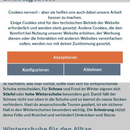
Wir bieten in unserem Sortiment eine Vielzahl an Winterschuhen und
Cookies nerven! – aber sie helfen uns auch dabei unsere Arbeit
Stiefeln für Damen und Herren. Auf dem Weg zur Arbeit, in der
besser zu machen.
Freizeit oder auf einer Expedition durch den Schnee: Winterschuhe
Einige Cookies sind für den technischen Betrieb der Website
sind bei eisigen Temperaturen unverzichtbar. Funktionalität und
erforderlich und werden stets gesetzt. Andere Cookies, die den
Design spielen bei einem Winterschuh eine besondere Rolle. Der
Komfort bei Nutzung unserer Website erhöhen, der Werbung
Stiefel muss optisch und auch praktisch im Alltag überzeugen.
dienen oder die Interaktion mit anderen Websites vereinfachen
sollen, werden nur mit deiner Zustimmung gesetzt.
Winterschuhe für Outdoor-Sport
Widerstandsfähige Boots von den Marken Meindl oder Hanwag
Akzeptieren
bieten zuverlässig Schutz vor Nässe und Kälte, sodass auch einer
ausgiebigen Tour nichts im Weg steht. Weitere Marken findest du in
Ablehnen
Konfigurieren
unserem Online-Shop.
Je nachdem, was man vorhat, sollte man sich für entsprechende
Schuhe entscheiden. Für
Schnee
und Frost im Winter eignen sich
Stiefel
oder
hohe Winterschuhe
besonders gut. Damit fällt der
Schnee nicht von oben in die Schuhe und so kannst du nasse Socken
verhindern. Hast du anspruchsvolle Touren geplant, ist ein sicherer
Halt in den Winterschuhen besonders wichtig. Die
Schnürung
stützt
deine Füße und Knöchel und verhindert Umknicken und Stürze.
Winterschuhe für den Alltag