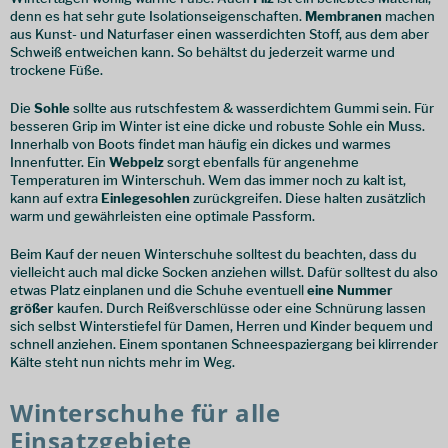
denn es hat sehr gute Isolationseigenschaften.
Membranen
machen
aus Kunst- und Naturfaser einen wasserdichten Stoff, aus dem aber
Schweiß entweichen kann. So behältst du jederzeit warme und
trockene Füße.
Die
Sohle
sollte aus rutschfestem & wasserdichtem Gummi sein. Für
besseren Grip im Winter ist eine dicke und robuste Sohle ein Muss.
Innerhalb von Boots findet man häufig ein dickes und warmes
Innenfutter. Ein
Webpelz
sorgt ebenfalls für angenehme
Temperaturen im Winterschuh. Wem das immer noch zu kalt ist,
kann auf extra
Einlegesohlen
zurückgreifen. Diese halten zusätzlich
warm und gewährleisten eine optimale Passform.
Beim Kauf der neuen Winterschuhe solltest du beachten, dass du
vielleicht auch mal dicke Socken anziehen willst. Dafür solltest du also
etwas Platz einplanen und die Schuhe eventuell
eine Nummer
größer
kaufen. Durch Reißverschlüsse oder eine Schnürung lassen
sich selbst Winterstiefel für Damen, Herren und Kinder bequem und
schnell anziehen. Einem spontanen Schneespaziergang bei klirrender
Kälte steht nun nichts mehr im Weg.
Winterschuhe für alle
Einsatzgebiete