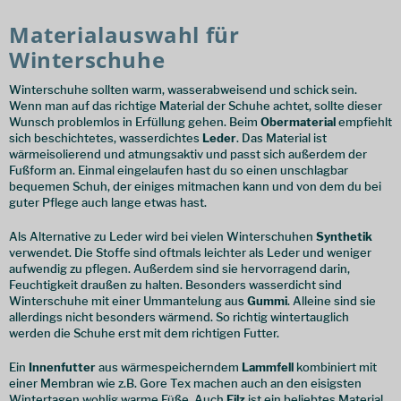
Materialauswahl für
Winterschuhe
Winterschuhe sollten warm, wasserabweisend und schick sein.
Wenn man auf das richtige Material der Schuhe achtet, sollte dieser
Wunsch problemlos in Erfüllung gehen. Beim
Obermaterial
empfiehlt
sich beschichtetes, wasserdichtes
Leder
. Das Material ist
wärmeisolierend und atmungsaktiv und passt sich außerdem der
Fußform an. Einmal eingelaufen hast du so einen unschlagbar
bequemen Schuh, der einiges mitmachen kann und von dem du bei
guter Pflege auch lange etwas hast.
Als Alternative zu Leder wird bei vielen Winterschuhen
Synthetik
verwendet. Die Stoffe sind oftmals leichter als Leder und weniger
aufwendig zu pflegen. Außerdem sind sie hervorragend darin,
Feuchtigkeit draußen zu halten. Besonders wasserdicht sind
Winterschuhe mit einer Ummantelung aus
Gummi
. Alleine sind sie
allerdings nicht besonders wärmend. So richtig wintertauglich
werden die Schuhe erst mit dem richtigen Futter.
Ein
Innenfutter
aus wärmespeicherndem
Lammfell
kombiniert mit
einer Membran wie z.B. Gore Tex machen auch an den eisigsten
Wintertagen wohlig warme Füße. Auch
Filz
ist ein beliebtes Material,