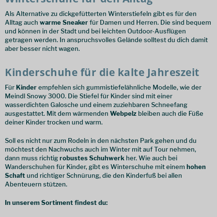
Als Alternative zu dickgefütterten Winterstiefeln gibt es für den
Alltag auch
warme Sneaker
für Damen und Herren. Die sind bequem
und können in der Stadt und bei leichten Outdoor-Ausflügen
getragen werden. In anspruchsvolles Gelände solltest du dich damit
aber besser nicht wagen.
Kinderschuhe für die kalte Jahreszeit
Für
Kinder
empfehlen sich gummistiefelähnliche Modelle, wie der
Meindl Snowy 3000. Die Stiefel für Kinder sind mit einer
wasserdichten Galosche und einem zuziehbaren Schneefang
ausgestattet. Mit dem wärmenden
Webpelz
bleiben auch die Füße
deiner Kinder trocken und warm.
Soll es nicht nur zum Rodeln in den nächsten Park gehen und du
möchtest den Nachwuchs auch im Winter mit auf Tour nehmen,
dann muss richtig
robustes Schuhwerk
her. Wie auch bei
Wanderschuhen für Kinder, gibt es Winterschuhe mit einem
hohen
Schaft
und richtiger Schnürung, die den Kinderfuß bei allen
Abenteuern stützen.
In unserem Sortiment findest du: