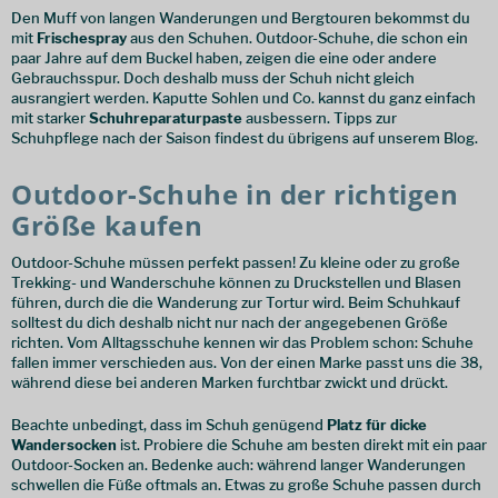
Den Muff von langen Wanderungen und Bergtouren bekommst du
mit
Frischespray
aus den Schuhen. Outdoor-Schuhe, die schon ein
paar Jahre auf dem Buckel haben, zeigen die eine oder andere
Gebrauchsspur. Doch deshalb muss der Schuh nicht gleich
ausrangiert werden. Kaputte Sohlen und Co. kannst du ganz einfach
mit starker
Schuhreparaturpaste
ausbessern. Tipps zur
Schuhpflege nach der Saison findest du übrigens auf unserem Blog.
Outdoor-Schuhe in der richtigen
Größe kaufen
Outdoor-Schuhe müssen perfekt passen! Zu kleine oder zu große
Trekking- und Wanderschuhe können zu Druckstellen und Blasen
führen, durch die die Wanderung zur Tortur wird. Beim Schuhkauf
solltest du dich deshalb nicht nur nach der angegebenen Größe
richten. Vom Alltagsschuhe kennen wir das Problem schon: Schuhe
fallen immer verschieden aus. Von der einen Marke passt uns die 38,
während diese bei anderen Marken furchtbar zwickt und drückt.
Beachte unbedingt, dass im Schuh genügend
Platz für dicke
Wandersocken
ist. Probiere die Schuhe am besten direkt mit ein paar
Outdoor-Socken an. Bedenke auch: während langer Wanderungen
schwellen die Füße oftmals an. Etwas zu große Schuhe passen durch