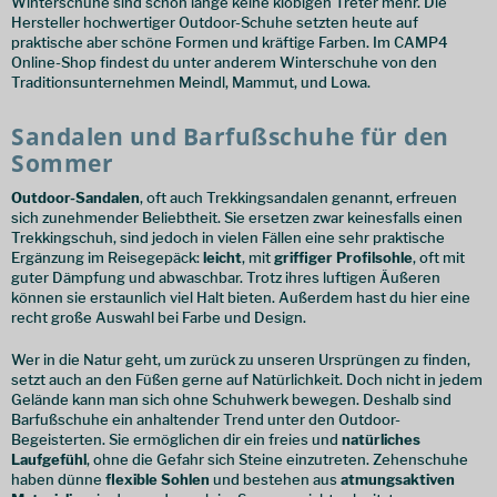
Winterschuhe sind schon lange keine klobigen Treter mehr. Die
Hersteller hochwertiger Outdoor-Schuhe setzten heute auf
praktische aber schöne Formen und kräftige Farben. Im CAMP4
Online-Shop findest du unter anderem Winterschuhe von den
Traditionsunternehmen Meindl, Mammut, und Lowa.
Sandalen und Barfußschuhe für den
Sommer
Outdoor-Sandalen
, oft auch Trekkingsandalen genannt, erfreuen
sich zunehmender Beliebtheit. Sie ersetzen zwar keinesfalls einen
Trekkingschuh, sind jedoch in vielen Fällen eine sehr praktische
Ergänzung im Reisegepäck:
leicht
, mit
griffiger Profilsohle
, oft mit
guter Dämpfung und abwaschbar. Trotz ihres luftigen Äußeren
können sie erstaunlich viel Halt bieten. Außerdem hast du hier eine
recht große Auswahl bei Farbe und Design.
Wer in die Natur geht, um zurück zu unseren Ursprüngen zu finden,
setzt auch an den Füßen gerne auf Natürlichkeit. Doch nicht in jedem
Gelände kann man sich ohne Schuhwerk bewegen. Deshalb sind
Barfußschuhe ein anhaltender Trend unter den Outdoor-
Begeisterten. Sie ermöglichen dir ein freies und
natürliches
Laufgefühl
, ohne die Gefahr sich Steine einzutreten. Zehenschuhe
haben dünne
flexible Sohlen
und bestehen aus
atmungsaktiven