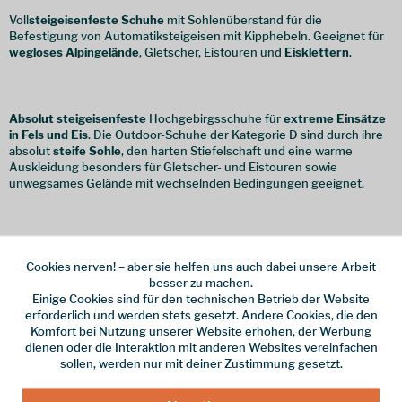
Voll
steigeisenfeste Schuhe
mit Sohlenüberstand für die
Befestigung von Automatiksteigeisen mit Kipphebeln. Geeignet für
wegloses Alpingelände
, Gletscher, Eistouren und
Eisklettern
.
Absolut steigeisenfeste
Hochgebirgsschuhe für
extreme Einsätze
in Fels und Eis
. Die Outdoor-Schuhe der Kategorie D sind durch ihre
absolut
steife Sohle
, den harten Stiefelschaft und eine warme
Auskleidung besonders für Gletscher- und Eistouren sowie
unwegsames Gelände mit wechselnden Bedingungen geeignet.
Wasserdicht oder nicht?
Cookies nerven! – aber sie helfen uns auch dabei unsere Arbeit
besser zu machen.
Nässeschutz ist eine Frage des
Materials
. Schuhe, die aus
Einige Cookies sind für den technischen Betrieb der Website
synthetischen Fasern
hergestellt wurden und mit keiner Membran
erforderlich und werden stets gesetzt. Andere Cookies, die den
versehen sind, bieten nur geringen Schutz vor Nässe. Diese Schuhe
Komfort bei Nutzung unserer Website erhöhen, der Werbung
sind hingegen sehr
atmungsaktiv
und eine gute Wahl, wenn es in
dienen oder die Interaktion mit anderen Websites vereinfachen
warme oder tropische Gegenden geht.
sollen, werden nur mit deiner Zustimmung gesetzt.
Schuhe aus gutem
Leder
mit wenig Nähten lassen sich durch eine