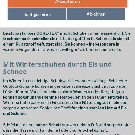
regelmäßige Behandlung mit einem geeigneten Wachs ziemlich
Akzeptieren
wasserfest
pflegen. Wer nicht beabsichtigt, tagelang durch nasse
Weiden oder Moorland zu wandern, kommt mit klassischen
Ablehnen
Konfigurieren
Lederstiefeln in der Regel völlig aus. Ein Innenfutter aus Leder sorgt
für ein angenehmes Klima im Schuh.
Leistungsfähiges
GORE-TEX®
macht Schuhe immer wasserdicht. Sie
trocknen auch schneller
als mit Leder gefütterte Schuhe, da sie mit
einem Kunststoff gefüttert sind. Sie können – insbesondere in
warmen Gegenden – etwas "schwitziger" als Lederschuhe sein.
Mit Winterschuhen durch Eis und
Schnee
Im Winter ist das richtige Schuhwerk besonders wichtig. Schlechte
Outdoor-Schuhe können in der kalten Jahreszeit nicht nur zu kalten
Füßen führen. Vor allem beim alpinen Wandern oder Bergsteigen
können sogar unangenehme Frostbeulen an den Füßen entstehen.
Winterschuhe packen die Füße durch ihre
Fütterung
warm ein und
sorgen durch feste Sohlen mit Profil für einen
stabilen Halt auf Eis
und Schnee
.
Stiefel mit einem
hohen Schaft
stützen deinen Fuß und sorgen dafür,
dass die Nässe nicht an deine Füße und Knöchel kommt.