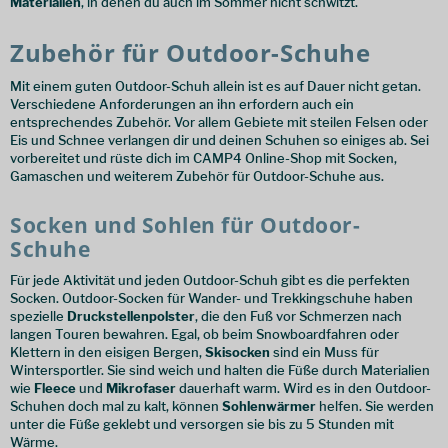
Materialien
, in denen du auch im Sommer nicht schwitzt.
Zubehör für Outdoor-Schuhe
Mit einem guten Outdoor-Schuh allein ist es auf Dauer nicht getan.
Verschiedene Anforderungen an ihn erfordern auch ein
entsprechendes Zubehör. Vor allem Gebiete mit steilen Felsen oder
Eis und Schnee verlangen dir und deinen Schuhen so einiges ab. Sei
vorbereitet und rüste dich im CAMP4 Online-Shop mit Socken,
Gamaschen und weiterem Zubehör für Outdoor-Schuhe aus.
Socken und Sohlen für Outdoor-
Schuhe
Für jede Aktivität und jeden Outdoor-Schuh gibt es die perfekten
Socken. Outdoor-Socken für Wander- und Trekkingschuhe haben
spezielle
Druckstellenpolster
, die den Fuß vor Schmerzen nach
langen Touren bewahren. Egal, ob beim Snowboardfahren oder
Klettern in den eisigen Bergen,
Skisocken
sind ein Muss für
Wintersportler. Sie sind weich und halten die Füße durch Materialien
wie
Fleece
und
Mikrofaser
dauerhaft warm. Wird es in den Outdoor-
Schuhen doch mal zu kalt, können
Sohlenwärmer
helfen. Sie werden
unter die Füße geklebt und versorgen sie bis zu 5 Stunden mit
Wärme.