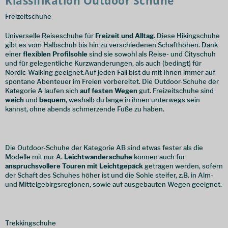
Klassifikation Outdoor Schuhe
Freizeitschuhe
Universelle Reiseschuhe für
Freizeit und Alltag
. Diese Hikingschuhe
gibt es vom Halbschuh bis hin zu verschiedenen Schafthöhen. Dank
einer
flexiblen Profilsohle
sind sie sowohl als Reise- und Cityschuh
und für gelegentliche Kurzwanderungen, als auch (bedingt) für
Nordic-Walking geeignet.Auf jeden Fall bist du mit Ihnen immer auf
spontane Abenteuer im Freien vorbereitet. Die Outdoor-Schuhe der
Kategorie A laufen sich
auf festen Wegen
gut. Freizeitschuhe sind
weich
und
bequem
, weshalb du lange in ihnen unterwegs sein
kannst, ohne abends schmerzende Füße zu haben.
Die Outdoor-Schuhe der Kategorie AB sind etwas fester als die
Modelle mit nur A.
Leichtwanderschuhe
können auch für
anspruchsvollere Touren mit Leichtgepäck
getragen werden, sofern
der Schaft des Schuhes höher ist und die Sohle steifer, z.B. in Alm-
und Mittelgebirgsregionen, sowie auf ausgebauten Wegen geeignet.
Trekkingschuhe