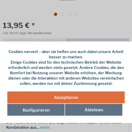
13,95 € *
inkl. MwSt.
zzgl. Versandkosten
Online bestellen
Ladenabholung
Cookies nerven! – aber sie helfen uns auch dabei unsere Arbeit
vorrätig | Lieferzeit 1-3 Werktage
besser zu machen.
Einige Cookies sind für den technischen Betrieb der Website
In den
Warenkorb
erforderlich und werden stets gesetzt. Andere Cookies, die den
Komfort bei Nutzung unserer Website erhöhen, der Werbung
dienen oder die Interaktion mit anderen Websites vereinfachen
Merken
sollen, werden nur mit deiner Zustimmung gesetzt.
Hersteller-Nr.:
TMEBM8282
Akzeptieren
Ablehnen
Konfigurieren
Beschreibung
Die Ticket to the Moon Eco Bag Medium in Copper ist die ideale
Kombination aus...
mehr