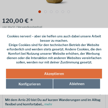
120,00 € *
inkl. MwSt.
/ Versandkostenfrei!
Online bestellen
Ladenabholung
Cookies nerven! – aber sie helfen uns auch dabei unsere Arbeit
besser zu machen.
Einige Cookies sind für den technischen Betrieb der Website
vorrätig | Lieferzeit 1-3 Werktage
erforderlich und werden stets gesetzt. Andere Cookies, die den
Komfort bei Nutzung unserer Website erhöhen, der Werbung
In den
Warenkorb
dienen oder die Interaktion mit anderen Websites vereinfachen
sollen, werden nur mit deiner Zustimmung gesetzt.
Merken
Akzeptieren
Hersteller-Nr.:
157882-A791
Ablehnen
Konfigurieren
Beschreibung
Mit dem Arrio 20 bist Du auf kurzen Wanderungen und im Alltag
flexibel und komfortabel...
mehr