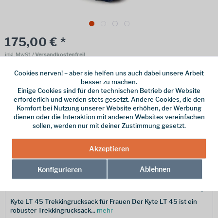
175,00 € *
inkl. MwSt.
/ Versandkostenfrei!
Online bestellen
Ladenabholung
Cookies nerven! – aber sie helfen uns auch dabei unsere Arbeit
besser zu machen.
Einige Cookies sind für den technischen Betrieb der Website
vorrätig | Lieferzeit 1-3 Werktage
erforderlich und werden stets gesetzt. Andere Cookies, die den
Komfort bei Nutzung unserer Website erhöhen, der Werbung
In den
Warenkorb
dienen oder die Interaktion mit anderen Websites vereinfachen
sollen, werden nur mit deiner Zustimmung gesetzt.
Merken
Akzeptieren
Hersteller-Nr.:
10007465
Ablehnen
Konfigurieren
Beschreibung
Kyte LT 45 Trekkingrucksack für Frauen Der Kyte LT 45 ist ein
robuster Trekkingrucksack...
mehr