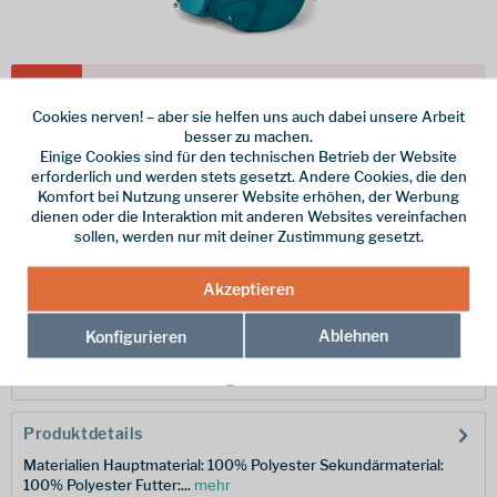
Dieser Artikel steht derzeit nicht zur Verfügung!
Cookies nerven! – aber sie helfen uns auch dabei unsere Arbeit
180,00 € *
besser zu machen.
Einige Cookies sind für den technischen Betrieb der Website
inkl. MwSt.
/ Versandkostenfrei!
erforderlich und werden stets gesetzt. Andere Cookies, die den
Komfort bei Nutzung unserer Website erhöhen, der Werbung
Merken
dienen oder die Interaktion mit anderen Websites vereinfachen
sollen, werden nur mit deiner Zustimmung gesetzt.
Hersteller-Nr.:
FMQ-51-SAG-SMD
Akzeptieren
Beschreibung
Ablehnen
Konfigurieren
Der Sirac Plus ist ein robuster, gut organisierter Rucksack für
Abenteuerrucksäcke und Bergtouren...
mehr
Produktdetails
Materialien Hauptmaterial: 100% Polyester Sekundärmaterial:
100% Polyester Futter:...
mehr