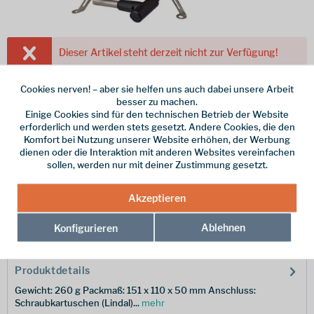
Dieser Artikel steht derzeit nicht zur Verfügung!
99,95 € *
Cookies nerven! – aber sie helfen uns auch dabei unsere Arbeit
besser zu machen.
inkl. MwSt.
/ Versandkostenfrei!
Einige Cookies sind für den technischen Betrieb der Website
erforderlich und werden stets gesetzt. Andere Cookies, die den
Merken
Komfort bei Nutzung unserer Website erhöhen, der Werbung
dienen oder die Interaktion mit anderen Websites vereinfachen
Hersteller-Nr.:
P328196
sollen, werden nur mit deiner Zustimmung gesetzt.
Akzeptieren
Beschreibung
Mit dem Gravity III von Primus hast du einen starken Gaskocher
Ablehnen
Konfigurieren
für die Zubereitung von leckeren...
mehr
Produktdetails
Gewicht: 260 g Packmaß: 151 x 110 x 50 mm Anschluss:
Schraubkartuschen (Lindal)...
mehr