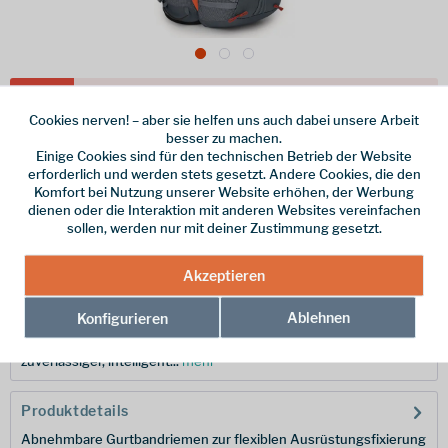
Dieser Artikel steht derzeit nicht zur Verfügung!
Cookies nerven! – aber sie helfen uns auch dabei unsere Arbeit
besser zu machen.
185,00 € *
Einige Cookies sind für den technischen Betrieb der Website
inkl. MwSt.
/ Versandkostenfrei!
erforderlich und werden stets gesetzt. Andere Cookies, die den
Komfort bei Nutzung unserer Website erhöhen, der Werbung
Merken
dienen oder die Interaktion mit anderen Websites vereinfachen
sollen, werden nur mit deiner Zustimmung gesetzt.
Hersteller-Nr.:
10004557
Akzeptieren
Beschreibung
Ablehnen
Konfigurieren
Alpiner Alleskönner: Der Mutant 38 von Osprey ist ein
zuverlässiger, intelligent...
mehr
Produktdetails
Abnehmbare Gurtbandriemen zur flexiblen Ausrüstungsfixierung