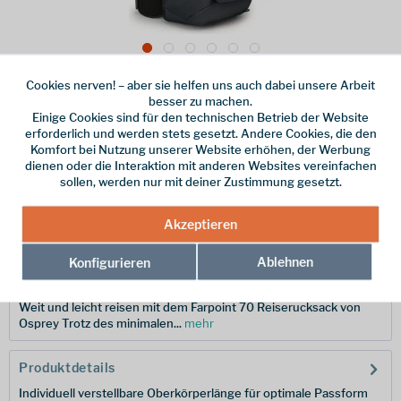
Cookies nerven! – aber sie helfen uns auch dabei unsere Arbeit
Dieser Artikel steht derzeit nicht zur Verfügung!
besser zu machen.
Einige Cookies sind für den technischen Betrieb der Website
210,00 € *
erforderlich und werden stets gesetzt. Andere Cookies, die den
Komfort bei Nutzung unserer Website erhöhen, der Werbung
inkl. MwSt.
/ Versandkostenfrei!
dienen oder die Interaktion mit anderen Websites vereinfachen
sollen, werden nur mit deiner Zustimmung gesetzt.
Merken
Akzeptieren
Hersteller-Nr.:
10003681
Ablehnen
Konfigurieren
Beschreibung
Weit und leicht reisen mit dem Farpoint 70 Reiserucksack von
Osprey Trotz des minimalen...
mehr
Produktdetails
Individuell verstellbare Oberkörperlänge für optimale Passform