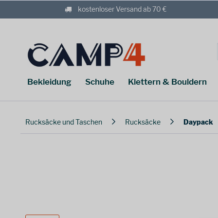
kostenloser Versand ab 70 €
Bekleidung
Schuhe
Klettern & Bouldern
Rucksäcke und Taschen
Rucksäcke
Daypack