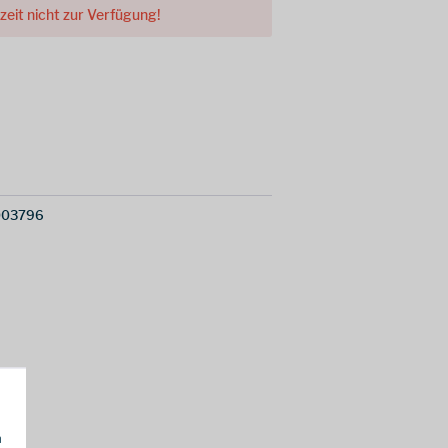
rzeit nicht zur Verfügung!
003796
h