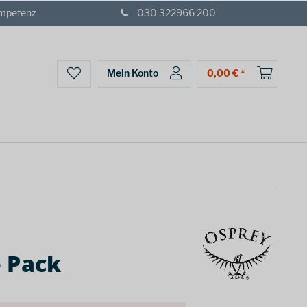
ompetenz
030 322966 200
Mein Konto
0,00 € *
 Pack