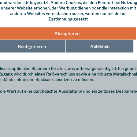
und werden stets gesetzt. Andere Cookies, die den Komfort bei Nutzun
unserer Website erhöhen, der Werbung dienen oder die Interaktion mit
anderen Websites vereinfachen sollen, werden nur mit deiner
Zustimmung gesetzt.
stilvolles Design mit hoher Funktionalität für den modernen Alltag. Gef
Akzeptieren
dieser Rucksack auf eine lange Lebensdauer und maximale Widerstandsfäh
eanen Look des Rucksacks.
Ablehnen
Konfigurieren
einen Tragemöglichkeiten: Je nach Bedarf nutzen Sie die gepolsterten Ru
i Nichtgebrauch einfach verstauen, um ein schlankes und aufgeräumtes Pr
ack optimalen Stauraum für alles, was unterwegs wichtig ist. Ein gepol
Zugang wird durch einen Reißverschluss sowie eine robuste Metallschnall
enstände, ohne den Rucksack absetzen zu müssen.
, die Wert auf eine durchdachte Ausstattung und ein zeitloses Design leg