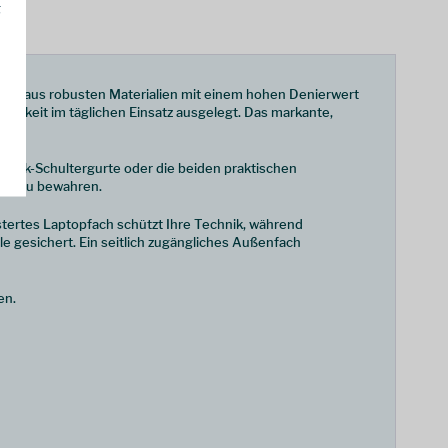
g
ertigt aus robusten Materialien mit einem hohen Denierwert
igkeit im täglichen Einsatz ausgelegt. Das markante,
cksack-Schultergurte oder die beiden praktischen
ofil zu bewahren.
stertes Laptopfach schützt Ihre Technik, während
e gesichert. Ein seitlich zugängliches Außenfach
en.