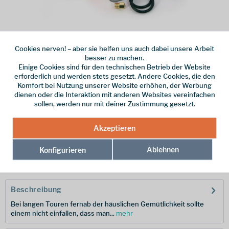
53,00 € *
Cookies nerven! – aber sie helfen uns auch dabei unsere Arbeit
inkl. MwSt.
zzgl. Versandkosten
besser zu machen.
Einige Cookies sind für den technischen Betrieb der Website
Online bestellen
Ladenabholung
erforderlich und werden stets gesetzt. Andere Cookies, die den
Komfort bei Nutzung unserer Website erhöhen, der Werbung
vorrätig | Lieferzeit 1-3 Werktage
dienen oder die Interaktion mit anderen Websites vereinfachen
sollen, werden nur mit deiner Zustimmung gesetzt.
In den
Warenkorb
Akzeptieren
Merken
Ablehnen
Konfigurieren
Hersteller-Nr.:
06838
Beschreibung
Bei langen Touren fernab der häuslichen Gemütlichkeit sollte
einem nicht einfallen, dass man...
mehr