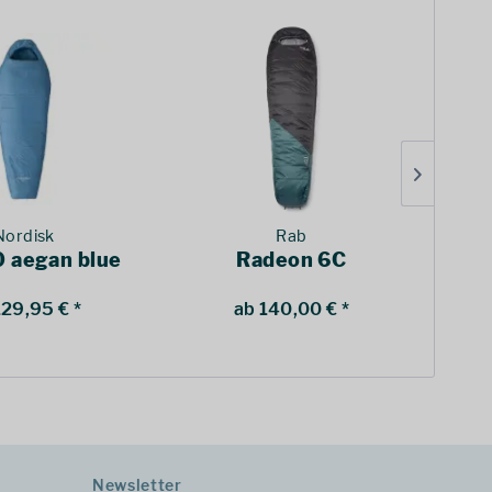
Nordisk
Rab
0 aegan blue
Radeon 6C
Ra
129,95 € *
ab 140,00 € *
Newsletter