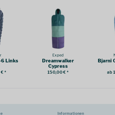
r
Exped
-6 Links
Dreamwalker
Bjarni 
Cypress
€ *
150,00 € *
ab 
ce
Informationen