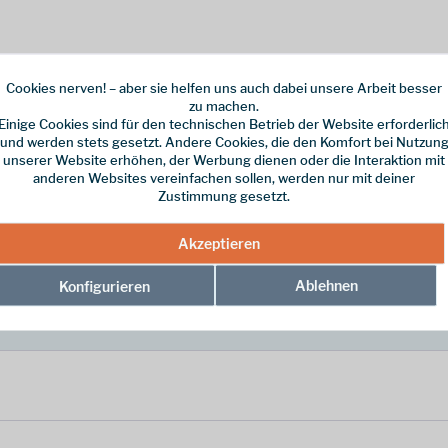
Cookies nerven! – aber sie helfen uns auch dabei unsere Arbeit besser
zu machen.
Einige Cookies sind für den technischen Betrieb der Website erforderlic
kraft Ihrer Isolierung und verhindert Wärmebrücken. Die Isolierung bef
und werden stets gesetzt. Andere Cookies, die den Komfort bei Nutzun
lierung konzentrieren wir die Wärme dort, wo sie am meisten benötigt wi
unserer Website erhöhen, der Werbung dienen oder die Interaktion mit
anderen Websites vereinfachen sollen, werden nur mit deiner
Zustimmung gesetzt.
atis Blue"
Akzeptieren
Ablehnen
Konfigurieren