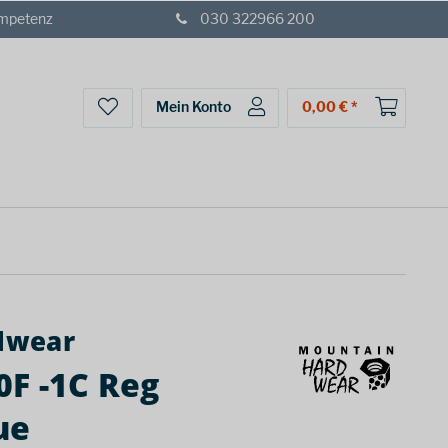
ompetenz
030 322966 200
Mein Konto
0,00 € *
dwear
F -1C Reg
ue