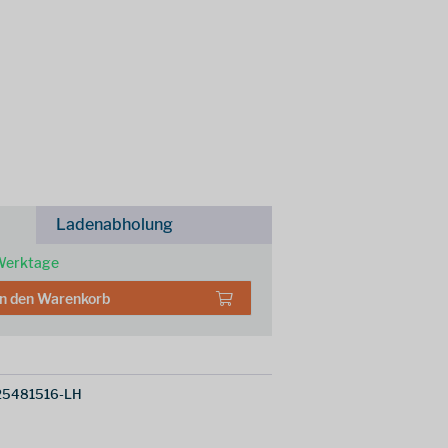
Ladenabholung
 Werktage
In den
Warenkorb
25481516-LH