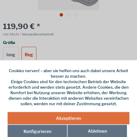
119,90 € *
inkl. MwSt.
/ Versandkostenfrei!
Größe
long
Reg
Cookies nerven! – aber sie helfen uns auch dabei unsere Arbeit
besser zu machen.
Online bestellen
Ladenabholung
Einige Cookies sind für den technischen Betrieb der Website
erforderlich und werden stets gesetzt. Andere Cookies, die den
vorrätig | Lieferzeit 1-3 Werktage
Komfort bei Nutzung unserer Website erhöhen, der Werbung
dienen oder die Interaktion mit anderen Websites vereinfachen
In den
Warenkorb
sollen, werden nur mit deiner Zustimmung gesetzt.
Akzeptieren
Merken
Ablehnen
Konfigurieren
Hersteller-Nr.:
ME-008592-01476-LZ