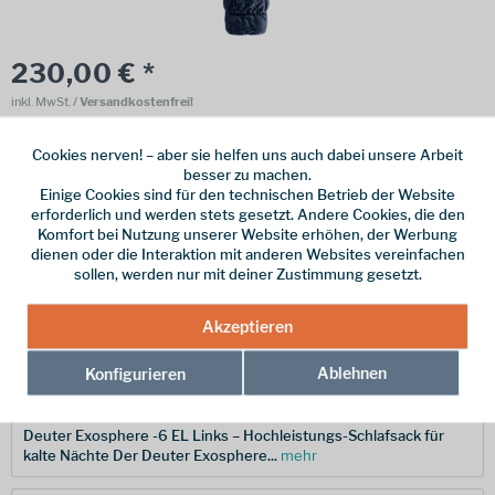
230,00 € *
inkl. MwSt.
/ Versandkostenfrei!
Online bestellen
Ladenabholung
Cookies nerven! – aber sie helfen uns auch dabei unsere Arbeit
besser zu machen.
vorrätig | Lieferzeit 1-3 Werktage
Einige Cookies sind für den technischen Betrieb der Website
erforderlich und werden stets gesetzt. Andere Cookies, die den
In den
Warenkorb
Komfort bei Nutzung unserer Website erhöhen, der Werbung
dienen oder die Interaktion mit anderen Websites vereinfachen
sollen, werden nur mit deiner Zustimmung gesetzt.
Merken
Akzeptieren
Hersteller-Nr.:
3704825-3921-1
Ablehnen
Konfigurieren
Beschreibung
Deuter Exosphere -6 EL Links – Hochleistungs-Schlafsack für
kalte Nächte Der Deuter Exosphere...
mehr