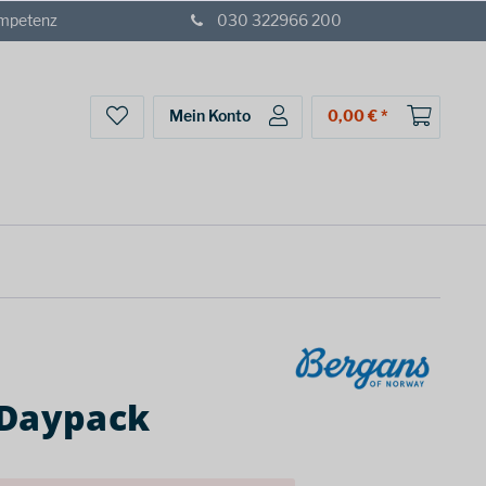
ompetenz
030 322966 200
Mein Konto
0,00 € *
 Daypack