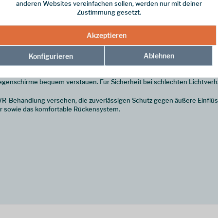
anderen Websites vereinfachen sollen, werden nur mit deiner
Zustimmung gesetzt.
Akzeptieren
iter für den täglichen Einsatz in der Stadt. Durch den funktionalen Falt
tzlicher Reißverschluss den Inhalt jederzeit sicher schützt.
Ablehnen
Konfigurieren
stertes Laptopfach ist über einen separaten Außenreißverschluss schnell
Regenschirme bequem verstauen. Für Sicherheit bei schlechten Lichtverhä
WR-Behandlung versehen, die zuverlässigen Schutz gegen äußere Einflüs
er sowie das komfortable Rückensystem.