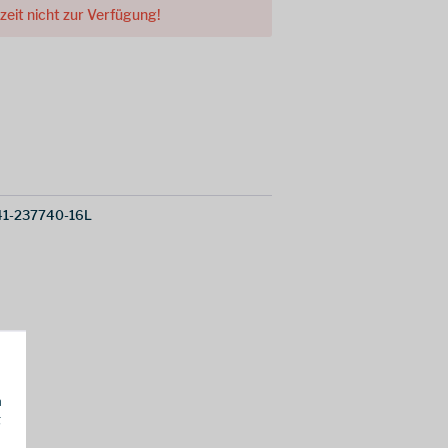
rzeit nicht zur Verfügung!
1-237740-16L
h
g