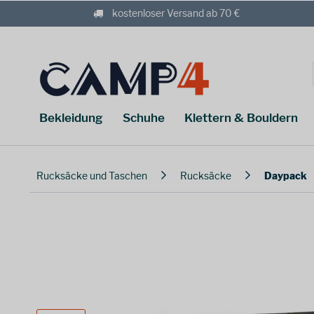
kostenloser Versand ab 70 €
Bekleidung
Schuhe
Klettern & Bouldern
Rucksäcke und Taschen
Rucksäcke
Daypack