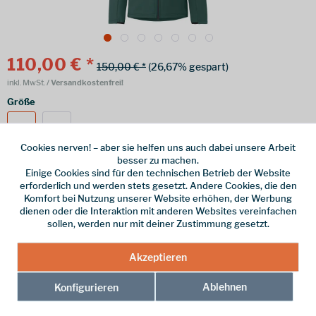
110,00 € *
150,00 € *
(26,67% gespart)
inkl. MwSt.
/ Versandkostenfrei!
Größe
36
38
Cookies nerven! – aber sie helfen uns auch dabei unsere Arbeit
besser zu machen.
Einige Cookies sind für den technischen Betrieb der Website
erforderlich und werden stets gesetzt. Andere Cookies, die den
Online bestellen
Ladenabholung
Komfort bei Nutzung unserer Website erhöhen, der Werbung
dienen oder die Interaktion mit anderen Websites vereinfachen
vorrätig | Lieferzeit 1-3 Werktage
sollen, werden nur mit deiner Zustimmung gesetzt.
In den
Warenkorb
Akzeptieren
Merken
Ablehnen
Konfigurieren
Hersteller-Nr.:
46301-050-0360