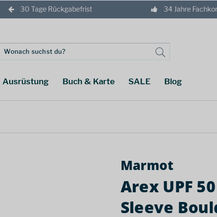
30 Tage Rückgabefrist
34 Jahre Fachk
Ausrüstung
Buch & Karte
SALE
Blog
Marmot
Arex UPF 50
Sleeve Boul