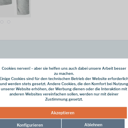
rt
Cookies nerven! – aber sie helfen uns auch dabei unsere Arbeit besser
d  diese unverzichtbare Basisschicht ist dein erster Schritt. Das AirE
zu machen.
eibst. Mit UV-Schutz LSF 50 bist du vor der Sonne geschützt, während 
Einige Cookies sind für den technischen Betrieb der Website erforderlic
reien Komfort unter Rucksack oder Klettergurt. Eine Reißverschlusstasch
und werden stets gesetzt. Andere Cookies, die den Komfort bei Nutzun
fekt für Wanderungen, Bergtouren, Strandtage, Bootsfahrten oder Radtou
unserer Website erhöhen, der Werbung dienen oder die Interaktion mit
anderen Websites vereinfachen sollen, werden nur mit deiner
Zustimmung gesetzt.
utz und schnelles Trocknen
Akzeptieren
ast
m Tragen eines Rucksacks
Ablehnen
Konfigurieren
ür leichten Zugriff