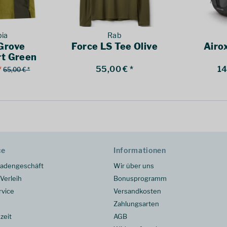
ia
Rab
Grove
Force LS Tee Olive
Airo
t Green
*
55,00 € *
14
65,00 € *
ce
Informationen
adengeschäft
Wir über uns
Verleih
Bonusprogramm
rvice
Versandkosten
Zahlungsarten
zeit
AGB