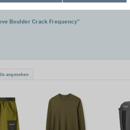
de
eve Boulder Crack Frequency"
lls angesehen