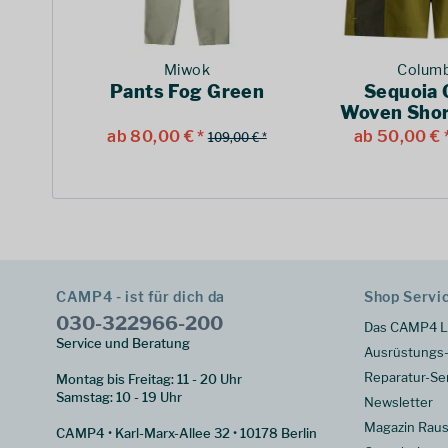
Miwok
Columb
Pants Fog Green
Sequoia 
Woven Shor
ab 80,00 € *
ab 50,00 € 
109,00 € *
CAMP4 - ist für dich da
Shop Servi
030-322966-200
Das CAMP4 L
Service und Beratung
Ausrüstungs-
Reparatur-Se
Montag bis Freitag: 11 - 20 Uhr
Samstag: 10 - 19 Uhr
Newsletter
Magazin Raus
CAMP4 • Karl-Marx-Allee 32 • 10178 Berlin