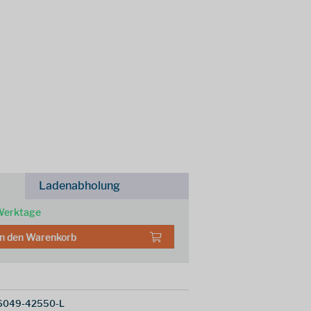
Ladenabholung
 Werktage
In den
Warenkorb
6049-42550-L