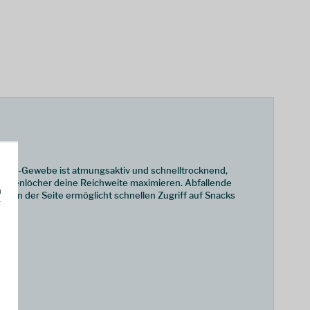
xchange-Gewebe ist atmungsaktiv und schnelltrocknend,
Daumenlöcher deine Reichweite maximieren. Abfallende
h
e an der Seite ermöglicht schnellen Zugriff auf Snacks
g
ren.