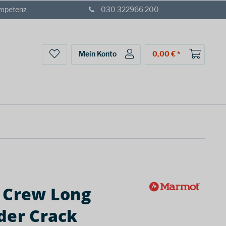
ompetenz
030 322966 200
Mein Konto
0,00 € *
 Crew Long
der Crack