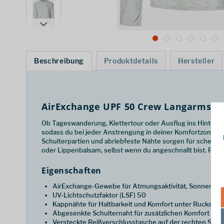
Beschreibung
Produktdetails
Hersteller
AirExchange UPF 50 Crew Langarmshi
Ob Tageswanderung, Klettertour oder Ausflug ins Hinterlan
sodass du bei jeder Anstrengung in deiner Komfortzone bl
Schulterpartien und abriebfeste Nähte sorgen für scheuerf
oder Lippenbalsam, selbst wenn du angeschnallt bist. Per
Eigenschaften
AirExchange-Gewebe für Atmungsaktivität, Sonnensch
UV-Lichtschutzfaktor (LSF) 50
Kappnähte für Haltbarkeit und Komfort unter Rucksackl
Abgesenkte Schulternaht für zusätzlichen Komfort bei
Versteckte Reißverschlusstasche auf der rechten Seite f