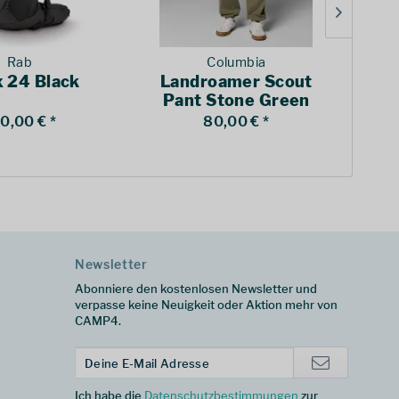
Rab
Columbia
x 24 Black
Landroamer Scout
K
Pant Stone Green
0,00 € *
80,00 € *
ab
Newsletter
Abonniere den kostenlosen Newsletter und
verpasse keine Neuigkeit oder Aktion mehr von
CAMP4.
Ich habe die
Datenschutzbestimmungen
zur