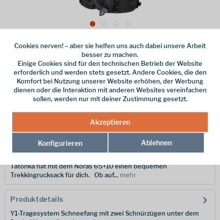
Cookies nerven! – aber sie helfen uns auch dabei unsere Arbeit
Dieser Artikel steht derzeit nicht zur Verfügung!
besser zu machen.
Einige Cookies sind für den technischen Betrieb der Website
220,00 € *
erforderlich und werden stets gesetzt. Andere Cookies, die den
Komfort bei Nutzung unserer Website erhöhen, der Werbung
inkl. MwSt.
/ Versandkostenfrei!
dienen oder die Interaktion mit anderen Websites vereinfachen
sollen, werden nur mit deiner Zustimmung gesetzt.
Merken
Hersteller-Nr.:
1325.040
Akzeptieren
Ablehnen
Konfigurieren
Beschreibung
Tatonka hat mit dem Noras 65+10 einen bequemen
Trekkingrucksack für dich. Ob auf...
mehr
Produktdetails
Y1-Tragesystem Schneefang mit zwei Schnürzügen unter dem