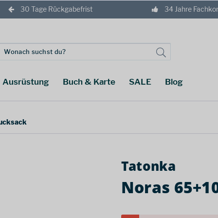
30 Tage Rückgabefrist
34 Jahre Fachk
Ausrüstung
Buch & Karte
SALE
Blog
ucksack
Tatonka
Noras 65+10