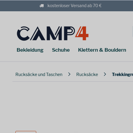
kostenloser Versand ab 70 €
Bekleidung
Schuhe
Klettern & Bouldern
Rucksäcke und Taschen
Rucksäcke
Trekkingr