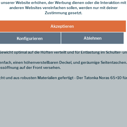
unserer Website erhöhen, der Werbung dienen oder die Interaktion mit
anderen Websites vereinfachen sollen, werden nur mit deiner
Zustimmung gesetzt.
Akzeptieren
rucksack für dich.
g-Gepäckstück - der robuste Trekkingrucksack Noras 65+10 ist ein zuverl
Ablehnen
Konfigurieren
ewicht optimal auf die Hüften verteilt und für Entlastung im Schulter- 
enfach, einen höhenverstellbaren Deckel, und geräumige Seitentaschen
lussöffnung auf der Front versehen.
t und aus robusten Materialien gefertigt - Der Tatonka Noras 65+10 für