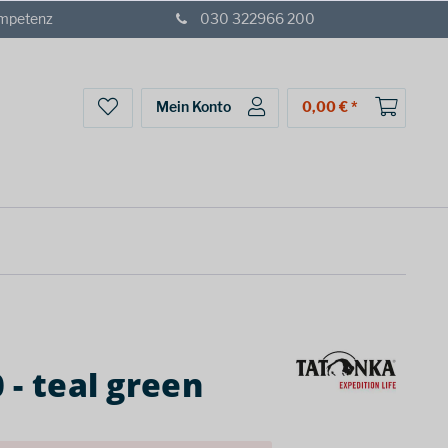
ompetenz
030 322966 200
Mein Konto
0,00 € *
 - teal green