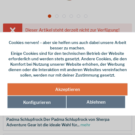
Dieser Artikel steht derzeit nicht zur Verfügung!
50,00 € *
Cookies nerven! – aber sie helfen uns auch dabei unsere Arbeit
60,00 € *
(16,67% gespart)
besser zu machen.
inkl. MwSt.
zzgl. Versandkosten
Einige Cookies sind für den technischen Betrieb der Website
erforderlich und werden stets gesetzt. Andere Cookies, die den
Größe
Komfort bei Nutzung unserer Website erhöhen, der Werbung
dienen oder die Interaktion mit anderen Websites vereinfachen
sollen, werden nur mit deiner Zustimmung gesetzt.
Merken
Akzeptieren
Hersteller-Nr.:
SW24007-465-L
Ablehnen
Konfigurieren
Beschreibung
Padma Schlupfrock Der Padma Schlupfrock von Sherpa
Adventure Gear ist die ideale Wahl für...
mehr