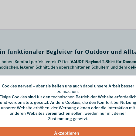
n funktionaler Begleiter für Outdoor und Allt
nd hohen Komfort perfekt vereint? Das
VAUDE Neyland T-Shirt für Dame
modischen, legeren Schnitt, den überschnittenen Schultern und dem deko
erialkombination
Cookies nerven! – aber sie helfen uns auch dabei unsere Arbeit besser
zu machen.
te aus zwei Welten. Der Materialmix aus
Hanf
und
Lyocell
sorgt für ein
Einige Cookies sind für den technischen Betrieb der Website erforderlic
hemmend
und bieten eine angenehme
Kühlung
an warmen Sommertagen. Er
und werden stets gesetzt. Andere Cookies, die den Komfort bei Nutzun
ht macht. So wird Feuchtigkeit bei anstrengenderen Touren zuverlässig n
unserer Website erhöhen, der Werbung dienen oder die Interaktion mit
anderen Websites vereinfachen sollen, werden nur mit deiner
ick:
Zustimmung gesetzt.
s- und Temperaturmanagement dank Hanf- und Lyocell-Anteil.
ibende Aktivitäten und mehrtägige Reisen.
Akzeptieren