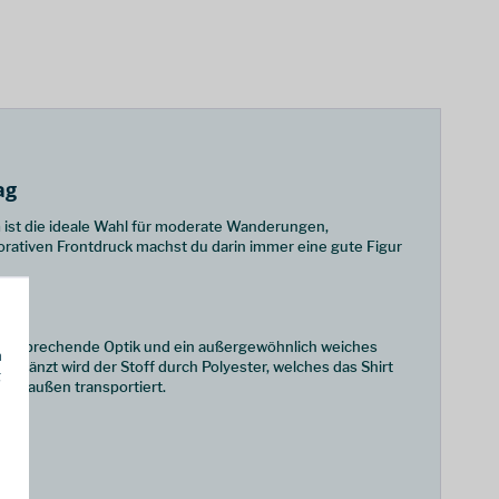
ag
n
ist die ideale Wahl für moderate Wanderungen,
rativen Frontdruck machst du darin immer eine gute Figur
e ansprechende Optik und ein außergewöhnlich weiches
h
gänzt wird der Stoff durch Polyester, welches das Shirt
g
ach außen transportiert.