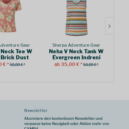
Adventure Gear
Sherpa Adventure Gear
 Neck Tee W
Neha V Neck Tank W
Te
 Brick Dust
Evergreen Indreni
Wo
 € *
ab 35,00 € *
a
50,00 € *
50,00 € *
Newsletter
Abonniere den kostenlosen Newsletter und
verpasse keine Neuigkeit oder Aktion mehr von
CAMP4.