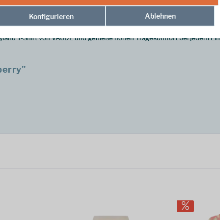
it Rundhalsausschnitt für maximale Bewegungsfreiheit.
chultern und dekorativem Frontdruck.
Ablehnen
Konfigurieren
vitäten sowie für den täglichen Gebrauch.
land T-Shirt von VAUDE und genieße hohen Tragekomfort bei jedem Ein
erry"