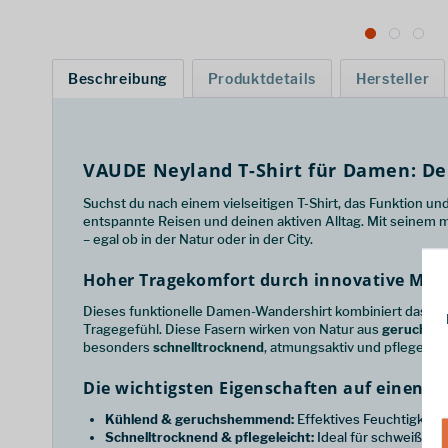
Beschreibung
Produktdetails
Hersteller
VAUDE Neyland T-Shirt für Damen: Dei
Suchst du nach einem vielseitigen T-Shirt, das Funktion u
entspannte Reisen und deinen aktiven Alltag. Mit seinem 
– egal ob in der Natur oder in der City.
Hoher Tragekomfort durch innovative Mat
Dieses funktionelle Damen-Wandershirt kombiniert das Bes
Tragegefühl. Diese Fasern wirken von Natur aus
geruchs
besonders
schnelltrocknend
, atmungsaktiv und pflegeleic
Die wichtigsten Eigenschaften auf einen Bl
Kühlend & geruchshemmend:
Effektives Feuchtigkeit
Schnelltrocknend & pflegeleicht:
Ideal für schweißtre