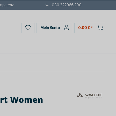
ompetenz
030 322966 200
Mein Konto
0,00 € *
irt Women