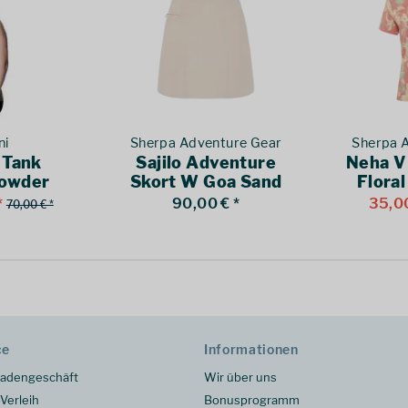
ni
Sherpa Adventure Gear
Sherpa 
 Tank
Sajilo Adventure
Neha V
owder
Skort W Goa Sand
Floral
n
*
90,00 € *
35,00
70,00 € *
ce
Informationen
adengeschäft
Wir über uns
Verleih
Bonusprogramm