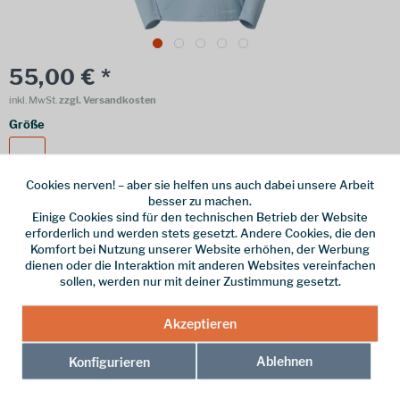
55,00 € *
inkl. MwSt.
zzgl. Versandkosten
Größe
XL
Cookies nerven! – aber sie helfen uns auch dabei unsere Arbeit
besser zu machen.
Einige Cookies sind für den technischen Betrieb der Website
erforderlich und werden stets gesetzt. Andere Cookies, die den
Online bestellen
Ladenabholung
Komfort bei Nutzung unserer Website erhöhen, der Werbung
dienen oder die Interaktion mit anderen Websites vereinfachen
vorrätig | Lieferzeit 1-3 Werktage
sollen, werden nur mit deiner Zustimmung gesetzt.
In den
Warenkorb
Akzeptieren
Merken
Ablehnen
Konfigurieren
Hersteller-Nr.:
NF0A8E1EFM21003