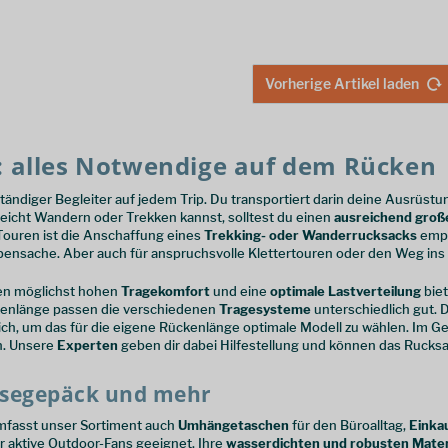
Vorherige Artikel laden
: alles Notwendige auf dem Rücken
tändiger Begleiter auf jedem Trip. Du transportiert darin deine Ausrüst
eicht Wandern oder Trekken kannst, solltest du einen
ausreichend groß
 Touren ist die Anschaffung eines
Trekking- oder Wanderrucksacks
empf
bensache. Aber auch für anspruchsvolle Klettertouren oder den Weg ins 
nen möglichst hohen
Tragekomfort
und eine
optimale Lastverteilung
biet
ckenlänge passen die verschiedenen
Tragesysteme
unterschiedlich gut. 
ch, um das für die eigene Rückenlänge optimale Modell zu wählen. Im Ges
n. Unsere
Experten
geben dir dabei Hilfestellung und können das Rucks
isegepäck und mehr
fasst unser Sortiment auch
Umhängetaschen
für den Büroalltag,
Einka
r aktive Outdoor-Fans geeignet. Ihre
wasserdichten und robusten Mater