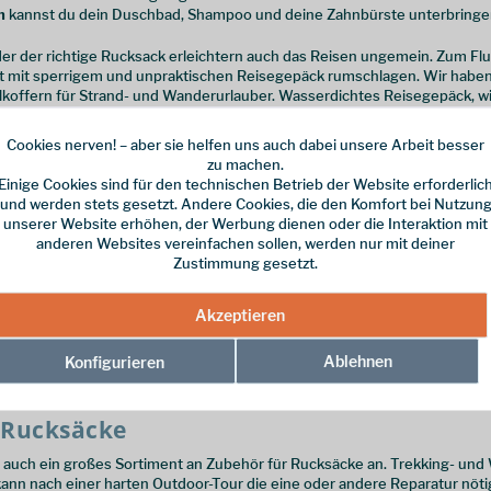
n
kannst du dein Duschbad, Shampoo und deine Zahnbürste unterbringe
der der richtige Rucksack erleichtern auch das Reisen ungemein. Zum Fl
t mit sperrigem und unpraktischen Reisegepäck rumschlagen. Wir habe
koffern für Strand- und Wanderurlauber. Wasserdichtes Reisegepäck, wi
 tragen, als auch wie einen Trolly hinter dir her ziehen. Weitere Ortlie
geschäft in Berlin.
Cookies nerven! – aber sie helfen uns auch dabei unsere Arbeit besser
zu machen.
eren
Packsäcken
kannst du zusätzliche Ausrüstung verstauen oder Ordnu
Einige Cookies sind für den technischen Betrieb der Website erforderlic
auch dein Mobiltelefon oder Laptop transportieren. Oder du verstaust d
und werden stets gesetzt. Andere Cookies, die den Komfort bei Nutzun
zu haben und vor Nässe zu schützen. Auch deine Wäsche kann problemlo
unserer Website erhöhen, der Werbung dienen oder die Interaktion mit
anderen Websites vereinfachen sollen, werden nur mit deiner
Zustimmung gesetzt.
kannst du deine kleinen Bergfreunde mit auf Tour nehmen und auf dem
ausrüstung.
Weiche Sitzflächen
,
Stützen
und
Polster
sorgen für einen 
Akzeptieren
endach
behütet dein Kind vor der Witterung. Damit auch du es bequem ha
ngsaktiven Rückensystemen ausgestattet. Für etwas größere Kinder kann
sind die funktionalen und farbenfrohen Deuter Kinderrucksäcke. Bunte 
Ablehnen
Konfigurieren
 Vaude Rucksäcke für Kinder.
 Rucksäcke
 auch ein großes Sortiment an Zubehör für Rucksäcke an. Trekking- un
ann nach einer harten Outdoor-Tour die eine oder andere Reparatur nöti