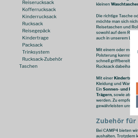
Lundhags
(
2
)
Reiserucksack
kleinen
Waschtasche
Mammut
(
4
)
Kofferrucksack
Die richtige Tasche o
Kinderrucksack
Matador
(
2
)
möchte man sich nich
Rucksack
Mountain Equipment
(
1
)
Reisetaschen und Roll
Reisegepäck
sowohl auf dem Rücken
MSR
(
1
)
Kindertrage
auch in unserem Laden
Mystery Ranch
(
1
)
Packsack
National Molding
(
6
)
Mit einem oder mehr
Trinksystem
Polsterung kannst du 
noname
(
4
)
Rucksack-Zubehör
schnell griffbereit 
Ortlieb
(
38
)
Taschen
Rucksack dabeihast.
Ortovox
(
3
)
Mit einer
Kindertrage
Osprey
(
72
)
Kleidung und Wander
Patagonia
(
16
)
Ein
Sonnen- und Reg
Trägern
, sowie atmu
Rab
(
15
)
werden. Zu empfehlen 
Relags
(
1
)
gewährleisten unsere
Sea to Summit
(
26
)
Zubehör für
Tatonka
(
35
)
The North Face
(
2
)
Bei CAMP4 bieten wir
aushalten. Trotzdem k
Ticket to the Moon
(
2
)