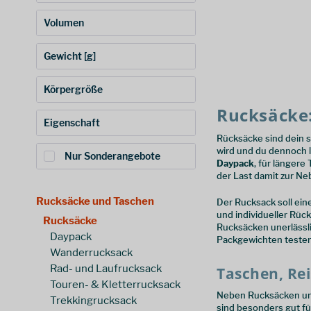
Bach
(
3
)
Volumen
Basic Nature
(
2
)
0,60 €
455,00 €
von
bis
Black Diamond
(
1
)
Gewicht [g]
Chrome
(
6
)
0 l
150 l
von
bis
Cocoon
(
7
)
Körpergröße
Deuter
(
67
)
0 g
4000 g
von
bis
Rucksäcke
Eagle Creek
(
35
)
150 - 175 cm
(
252
)
Eigenschaft
Ethnotek
(
8
)
Rücksäcke sind dein s
176 - 210 cm
(
241
)
Euroschirm
(
1
)
wird und du dennoch l
Frontzugriff
(
67
)
Nur Sonderangebote
Kindergröße
(
9
)
Daypack
, für längere
Exped
(
11
)
Recycelte Anteile
(
5
)
der Last damit zur Ne
Fidlock
(
5
)
Rucksäcke und Taschen
Der Rucksack soll ei
Fjällräven
(
12
)
und individueller Rü
Rucksäcke
Gregory
(
22
)
Rucksäcken unerlässli
Daypack
Packgewichten teste
HydraPak
(
1
)
Wanderrucksack
Liteway
(
2
)
Rad- und Laufrucksack
Taschen, Re
Loksak
(
5
)
Touren- & Kletterrucksack
Lowe Alpine
(
2
)
Neben Rucksäcken um
Trekkingrucksack
sind besonders gut fü