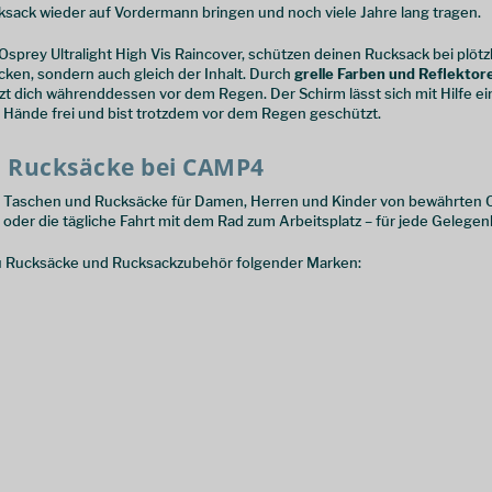
sack wieder auf Vordermann bringen und noch viele Jahre lang tragen.
 Osprey Ultralight High Vis Raincover, schützen deinen Rucksack bei plötz
cken, sondern auch gleich der Inhalt. Durch
grelle Farben und Reflektor
t dich währenddessen vor dem Regen. Der Schirm lässt sich mit Hilfe ei
 Hände frei und bist trotzdem vor dem Regen geschützt.
 Rucksäcke bei CAMP4
 Taschen und Rucksäcke für Damen, Herren und Kinder von bewährten Ou
oder die tägliche Fahrt mit dem Rad zum Arbeitsplatz – für jede Gelege
u Rucksäcke und Rucksackzubehör folgender Marken: