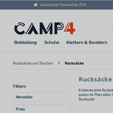
kostenloser Versand ab 70 €
Bekleidung
Schuhe
Klettern & Bouldern
Rucksäcke und Taschen
Rucksäcke
Rucksäcke 
Filtern
Entdecke jetzt Rucks
geben dir Platz dafür.
Hersteller
Rucksack!
Aevor
(
15
)
Preis