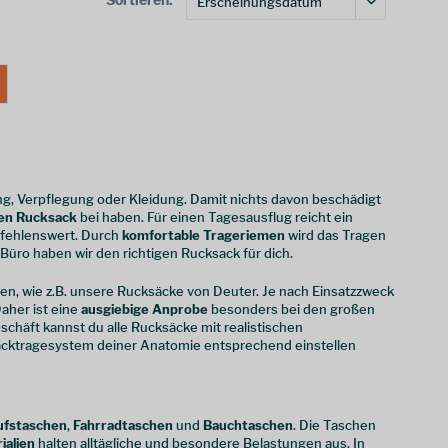
ung, Verpflegung oder Kleidung. Damit nichts davon beschädigt
en Rucksack
bei haben. Für einen Tagesausflug reicht ein
ehlenswert. Durch
komfortable Trageriemen
wird das Tragen
Büro haben wir den richtigen Rucksack für dich.
en, wie z.B. unsere Rucksäcke von Deuter. Je nach Einsatzzweck
Daher ist eine
ausgiebige Anprobe
besonders bei den großen
chäft kannst du alle Rucksäcke mit realistischen
acktragesystem deiner Anatomie entsprechend einstellen
ufstaschen
,
Fahrradtaschen
und
Bauchtaschen
. Die Taschen
ialien
halten alltägliche und besondere Belastungen aus. In