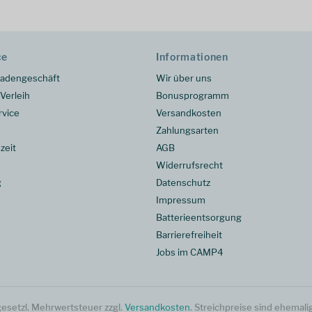
ce
Informationen
adengeschäft
Wir über uns
Verleih
Bonusprogramm
rvice
Versandkosten
Zahlungsarten
zeit
AGB
Widerrufsrecht
g
Datenschutz
Impressum
Batterieentsorgung
Barrierefreiheit
Jobs im CAMP4
. gesetzl. Mehrwertsteuer zzgl.
Versandkosten
. Streichpreise sind ehemali