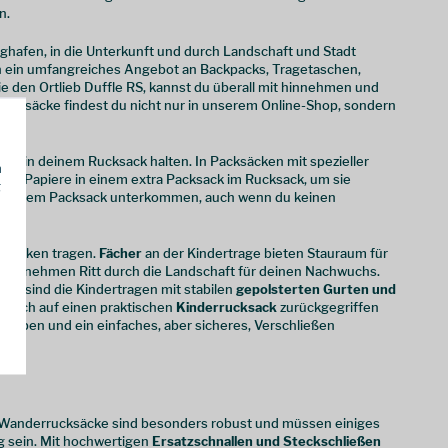
n.
ughafen, in die Unterkunft und durch Landschaft und Stadt
n ein umfangreiches Angebot an Backpacks, Tragetaschen,
e den Ortlieb Duffle RS, kannst du überall mit hinnehmen und
b Rucksäcke findest du nicht nur in unserem Online-Shop, sondern
ng in deinem Rucksack halten. In Packsäcken mit spezieller
h
eine Papiere in einem extra Packsack im Rucksack, um sie
g
s in einem Packsack unterkommen, auch wenn du keinen
 Rücken tragen.
Fächer
an der Kindertrage bieten Stauraum für
angenehmen Ritt durch die Landschaft für deinen Nachwuchs.
st, sind die Kindertragen mit stabilen
gepolsterten Gurten und
 auch auf einen praktischen
Kinderrucksack
zurückgegriffen
Farben und ein einfaches, aber sicheres, Verschließen
d Wanderrucksäcke sind besonders robust und müssen einiges
g sein. Mit hochwertigen
Ersatzschnallen und Steckschließen