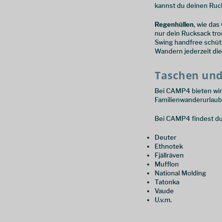
kannst du deinen Ruck
Vaude
(
16
)
Wäfo
(
1
)
Regenhüllen
, wie das
nur dein Rucksack tro
Swing handfree schütz
Wandern jederzeit die
Taschen und
Bei CAMP4 bieten wir
Familienwanderurlaub 
Bei CAMP4 findest d
Deuter
Ethnotek
Fjällräven
Mufflon
National Molding
Tatonka
Vaude
U.v.m.