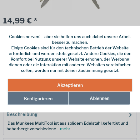
14,99 € *
inkl. MwSt.
zzgl. Versandkosten
Cookies nerven! – aber sie helfen uns auch dabei unsere Arbeit
Online bestellen
Ladenabholung
besser zu machen.
Einige Cookies sind für den technischen Betrieb der Website
vorrätig | Lieferzeit 1-3 Werktage
erforderlich und werden stets gesetzt. Andere Cookies, die den
Komfort bei Nutzung unserer Website erhöhen, der Werbung
In den
Warenkorb
dienen oder die Interaktion mit anderen Websites vereinfachen
sollen, werden nur mit deiner Zustimmung gesetzt.
Merken
Akzeptieren
Hersteller-Nr.:
2572
Ablehnen
Konfigurieren
Beschreibung
Das Munkees MultiTool ist aus solidem Edelstahl gefertigt und
beherbergt verschiedene...
mehr