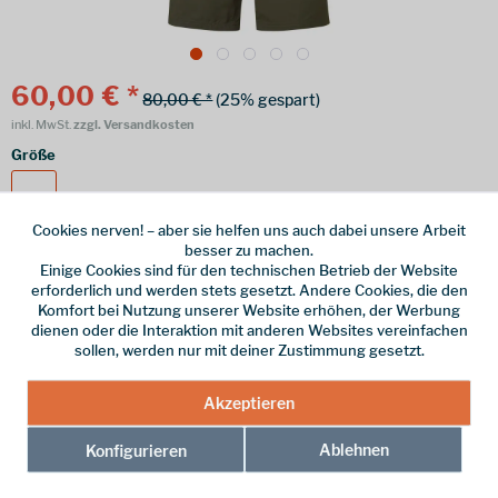
60,00 € *
80,00 € *
(25% gespart)
inkl. MwSt.
zzgl. Versandkosten
Größe
36
Cookies nerven! – aber sie helfen uns auch dabei unsere Arbeit
besser zu machen.
Einige Cookies sind für den technischen Betrieb der Website
erforderlich und werden stets gesetzt. Andere Cookies, die den
Online bestellen
Ladenabholung
Komfort bei Nutzung unserer Website erhöhen, der Werbung
dienen oder die Interaktion mit anderen Websites vereinfachen
vorrätig | Lieferzeit 1-3 Werktage
sollen, werden nur mit deiner Zustimmung gesetzt.
In den
Warenkorb
Akzeptieren
Merken
Ablehnen
Konfigurieren
Hersteller-Nr.:
MTRASOAKX17