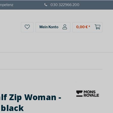
ompetenz
030 322966 200
Mein Konto
0,00 € *
lf Zip Woman -
 black