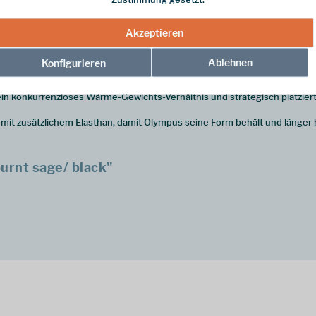
Akzeptieren
Ablehnen
Konfigurieren
in konkurrenzloses Wärme-Gewichts-Verhältnis und strategisch platzier
t zusätzlichem Elasthan, damit Olympus seine Form behält und länger h
urnt sage/ black"