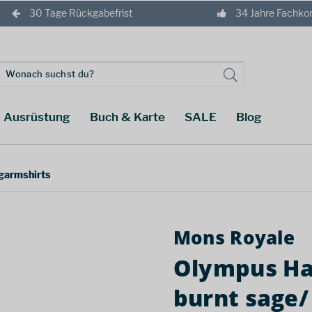
30 Tage Rückgabefrist
34 Jahre Fachk
Ausrüstung
Buch & Karte
SALE
Blog
garmshirts
Mons Royale
Olympus Ha
burnt sage/