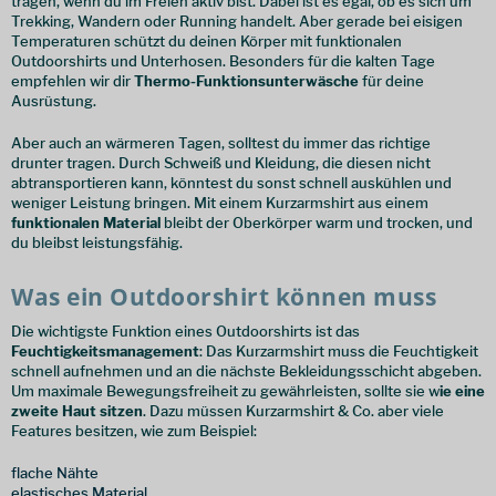
tragen, wenn du im Freien aktiv bist. Dabei ist es egal, ob es sich um
Trekking, Wandern oder Running handelt. Aber gerade bei eisigen
Temperaturen schützt du deinen Körper mit funktionalen
Outdoorshirts und Unterhosen. Besonders für die kalten Tage
empfehlen wir dir
Thermo-Funktionsunterwäsche
für deine
Ausrüstung.
Aber auch an wärmeren Tagen, solltest du immer das richtige
drunter tragen. Durch Schweiß und Kleidung, die diesen nicht
abtransportieren kann, könntest du sonst schnell auskühlen und
weniger Leistung bringen. Mit einem Kurzarmshirt aus einem
funktionalen Material
bleibt der Oberkörper warm und trocken, und
du bleibst leistungsfähig.
Was ein Outdoorshirt können muss
Die wichtigste Funktion eines Outdoorshirts ist das
Feuchtigkeitsmanagement
: Das Kurzarmshirt muss die Feuchtigkeit
schnell aufnehmen und an die nächste Bekleidungsschicht abgeben.
Um maximale Bewegungsfreiheit zu gewährleisten, sollte sie w
ie eine
zweite Haut sitzen
. Dazu müssen Kurzarmshirt & Co. aber viele
Features besitzen, wie zum Beispiel:
flache Nähte
elastisches Material