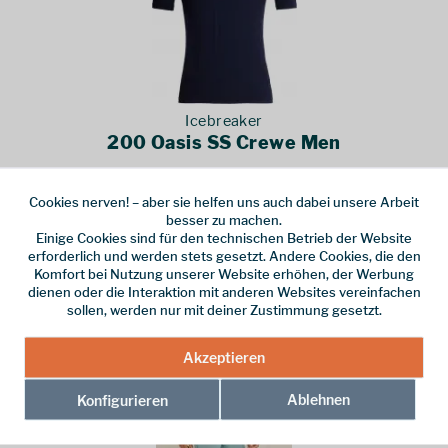
Icebreaker
200 Oasis SS Crewe Men
Das 200 Oasis SS Crewe Men von Icebreaker ist das universelle
Cookies nerven! – aber sie helfen uns auch dabei unsere Arbeit
Kurzarm-Shirt mit Funktion die auf Tour und im Alltag
besser zu machen.
gleichermaßen für ein angenehmes Tragegefühl sorgt.
89,95 € *
Einige Cookies sind für den technischen Betrieb der Website
erforderlich und werden stets gesetzt. Andere Cookies, die den
Komfort bei Nutzung unserer Website erhöhen, der Werbung
dienen oder die Interaktion mit anderen Websites vereinfachen
sollen, werden nur mit deiner Zustimmung gesetzt.
Akzeptieren
Ablehnen
Konfigurieren