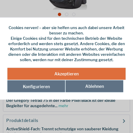
Cookies nerven! – aber sie helfen uns auch dabei unsere Arbeit
Dieser Artikel steht derzeit nicht zur Verfügung!
besser zu machen.
Einige Cookies sind für den technischen Betrieb der Website
219,95 € *
erforderlich und werden stets gesetzt. Andere Cookies, die den
Komfort bei Nutzung unserer Website erhöhen, der Werbung
inkl. MwSt.
/ Versandkostenfrei!
dienen oder die Interaktion mit anderen Websites vereinfachen
sollen, werden nur mit deiner Zustimmung gesetzt.
Merken
Hersteller-Nr.:
121120-5466
Akzeptieren
Ablehnen
Konfigurieren
Beschreibung
Der Gregory Tetrad 75 in der Farbe Pixel Black ist der ideale
Begleiter für ausgedehnte...
mehr
Produktdetails
ActiveShield-Fach: Trennt schmutzige von sauberer Kleidung