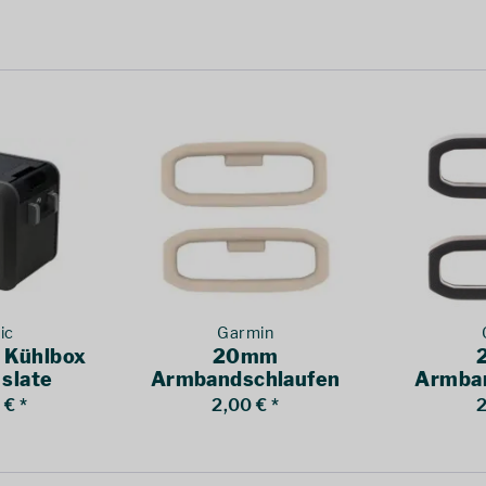
ic
Garmin
 Kühlbox
20mm
slate
Armbandschlaufen
Armban
Quickfit
Quick
€ *
2,00 € *
2
Cremefarben