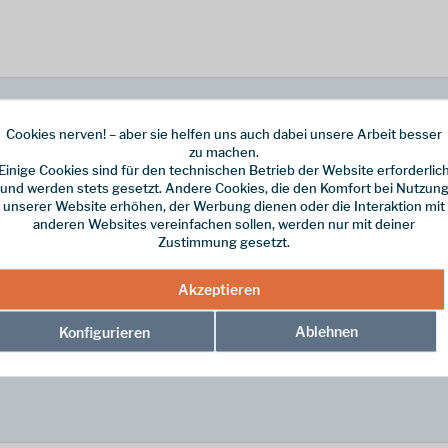
r kompatiblen Smartwatch einen frischen und sportlichen Look. Die attr
Cookies nerven! – aber sie helfen uns auch dabei unsere Arbeit besser
u Freizeit, Training und Outdoor-Aktivitäten.
zu machen.
Einige Cookies sind für den technischen Betrieb der Website erforderlic
Tragekomfort, ist langlebig und widerstandsfähig gegenüber den Belastu
und werden stets gesetzt. Andere Cookies, die den Komfort bei Nutzun
unserer Website erhöhen, der Werbung dienen oder die Interaktion mit
anderen Websites vereinfachen sollen, werden nur mit deiner
band innerhalb weniger Sekunden austauschen. Einfach auswechseln, ein
Zustimmung gesetzt.
sse und persönliche Vorlieben anpassen.
Akzeptieren
itänsblau"
Ablehnen
Konfigurieren