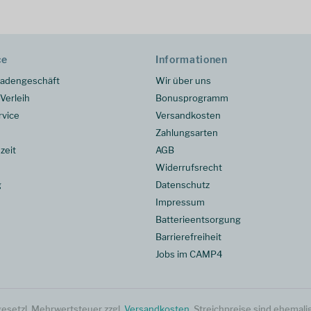
ce
Informationen
adengeschäft
Wir über uns
Verleih
Bonusprogramm
rvice
Versandkosten
Zahlungsarten
zeit
AGB
Widerrufsrecht
g
Datenschutz
Impressum
Batterieentsorgung
Barrierefreiheit
Jobs im CAMP4
. gesetzl. Mehrwertsteuer zzgl.
Versandkosten
. Streichpreise sind ehemali