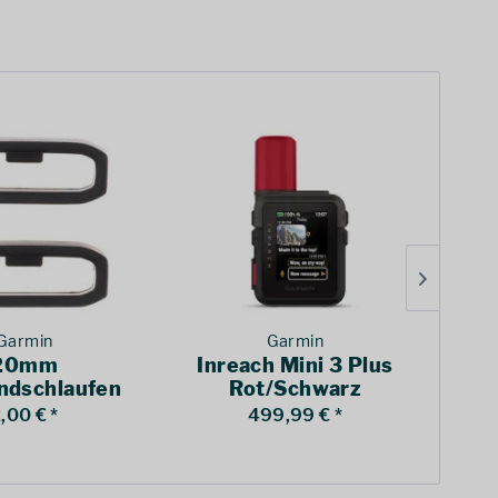
Garmin
Garmin
20mm
Inreach Mini 3 Plus
AP
dschlaufen
Rot/Schwarz
fit Schwarz
,00 € *
499,99 € *