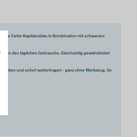
aktive Farbe Kapitänsblau in Kombination mit schwarzen
h
ngen des täglichen Gebrauchs. Gleichzeitig gewährleistet
g
klicken und sofort weitertragen - ganz ohne Werkzeug. So