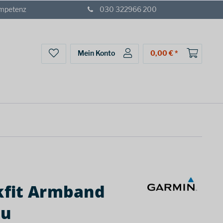
ompetenz
030 322966 200
Mein Konto
0,00 € *
fit Armband
au