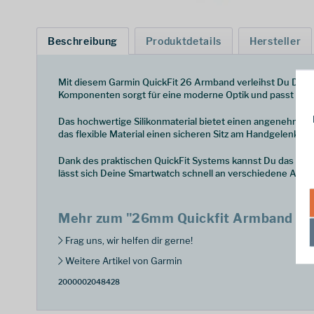
Beschreibung
Produktdetails
Hersteller
Mit diesem Garmin QuickFit 26 Armband verleihst Du Deine
Komponenten sorgt für eine moderne Optik und passt ideal z
Das hochwertige Silikonmaterial bietet einen angenehmen 
das flexible Material einen sicheren Sitz am Handgelenk.
Dank des praktischen QuickFit Systems kannst Du das Arm
lässt sich Deine Smartwatch schnell an verschiedene Anlä
Mehr zum "26mm Quickfit Armband Kap
Frag uns, wir helfen dir gerne!
Weitere Artikel von Garmin
2000002048428