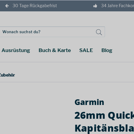
30 Tage Rückgabefrist
34 Jahre Fachk
Ausrüstung
Buch & Karte
SALE
Blog
ubehör
Garmin
26mm Quick
Kapitänsbl