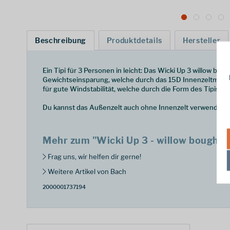
Beschreibung
Produktdetails
Hersteller
Ein Tipi für 3 Personen in leicht: Das Wicki Up 3 willow bo
Gewichtseinsparung, welche durch das 15D Innenzeltmater
für gute Windstabilität, welche durch die Form des Tipis sch
Du kannst das Außenzelt auch ohne Innenzelt verwenden u
Mehr zum "Wicki Up 3 - willow bought 
Frag uns, wir helfen dir gerne!
Weitere Artikel von Bach
2000001737194