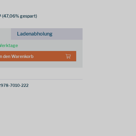
*
(47,06% gespart)
Ladenabholung
 Werktage
In den
Warenkorb
2978-7010-222