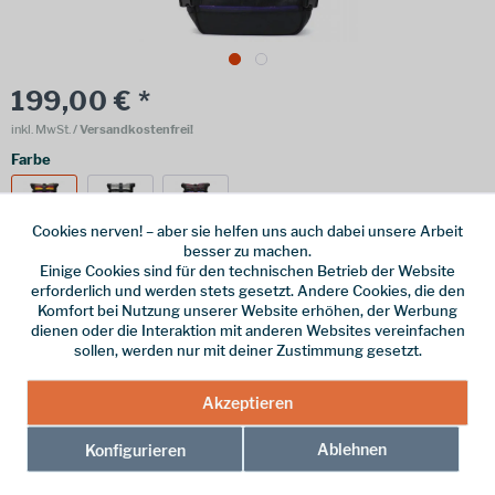
199,00 € *
inkl. MwSt.
/ Versandkostenfrei!
Farbe
Cookies nerven! – aber sie helfen uns auch dabei unsere Arbeit
besser zu machen.
Einige Cookies sind für den technischen Betrieb der Website
erforderlich und werden stets gesetzt. Andere Cookies, die den
Online bestellen
Ladenabholung
Komfort bei Nutzung unserer Website erhöhen, der Werbung
dienen oder die Interaktion mit anderen Websites vereinfachen
vorrätig | Lieferzeit 1-3 Werktage
sollen, werden nur mit deiner Zustimmung gesetzt.
In den
Warenkorb
Akzeptieren
Merken
Ablehnen
Konfigurieren
Hersteller-Nr.:
RJ-PK-30-GT1