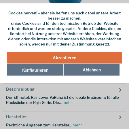
Cookies nerven! – aber sie helfen uns auch dabei unsere Arbeit
besser zu machen.
Einige Cookies sind für den technischen Betrieb der Website
Dieser Artikel steht derzeit nicht zur Verfügung!
erforderlich und werden stets gesetzt. Andere Cookies, die den
Komfort bei Nutzung unserer Website erhöhen, der Werbung
29,00 € *
dienen oder die Interaktion mit anderen Websites vereinfachen
sollen, werden nur mit deiner Zustimmung gesetzt.
inkl. MwSt.
zzgl. Versandkosten
Akzeptieren
Merken
Ablehnen
Konfigurieren
Hersteller-Nr.:
RJ-RN-VCA-01
Beschreibung
Der Ethnotek Raincover VaRuna ist die ideale Ergänzung für alle
Rucksäcke der Raja-Serie. Die...
mehr
Hersteller
Rechtliche Angaben zum Hersteller...
mehr