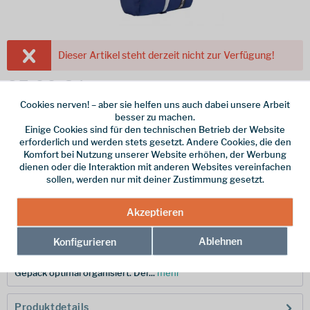
Dieser Artikel steht derzeit nicht zur Verfügung!
25,00 € *
Cookies nerven! – aber sie helfen uns auch dabei unsere Arbeit
inkl. MwSt.
zzgl. Versandkosten
besser zu machen.
Farbe
Einige Cookies sind für den technischen Betrieb der Website
erforderlich und werden stets gesetzt. Andere Cookies, die den
Komfort bei Nutzung unserer Website erhöhen, der Werbung
Merken
dienen oder die Interaktion mit anderen Websites vereinfachen
sollen, werden nur mit deiner Zustimmung gesetzt.
Hersteller-Nr.:
EC0A48ZI340
Akzeptieren
Beschreibung
Ablehnen
Konfigurieren
Mit dem Eagle Creek Pack-It Reveal Multi Shoe Cube bleibt Ihr
Gepäck optimal organisiert. Der...
mehr
Produktdetails